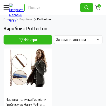
0
Головна
Виробник
Potterton
Виробник Potterton
Фільтри
За замовчуванням
Чарівна паличка Герміони
Грейнджер Harry Potter