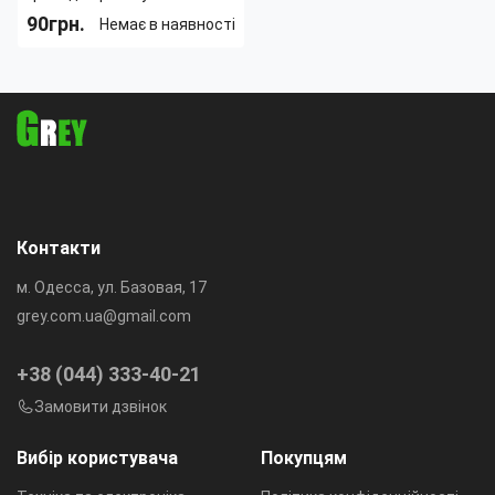
Stick у подарунковому
90грн.
Немає в наявності
пакованні, 39.5 см, пластик
Пол:
Унисекс
Вид
Волшебные
изделия:
палочки, зонты,
веера
Тематика
Сказочные герои,
костюма:
Киногерои
Страна производитель:
Китай
Контакти
м. Одесса, ул. Базовая, 17
grey.com.ua@gmail.com
+38 (044) 333-40-21
Замовити дзвінок
Вибір користувача
Покупцям