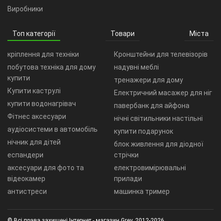
Виробники
Топ категорії
Товари
Міста
кріплення для техніки
Кронштейни для телевізорів
побутова техніка для дому
надувні меблі
купити
тренажери для дому
Купити каструлі
Електричний масажер для ніг
купити водонагрівач
павербанк для айфона
Фітнес аксесуари
нічні світильники настільні
аудіосистеми в автомобіль
купити подарунок
нічник для дітей
блок живлення для діодної
еспандери
стрічки
аксесуари для фото та
електровимірювальні
відеокамер
прилади
антистреси
машинка тример
© Всі права захищені Інтернет - магазин Grey, 2012-2026