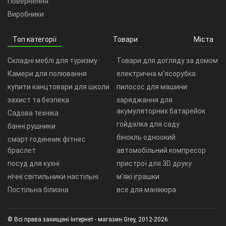
Повернення
Виробники
Топ категорії
Товари
Міста
Складні меблі для туризму
Товари для догляду за домом
Камери для полювання
електрична м'ясорубка
купити канцтовари для школи
пилосос для машини
захист та безпека
заряджання для
акумуляторних батарейок
Садова техніка
гойдалка для саду
банні рушники
бінокль одноокий
смарт годинник фітнес
браслет
автомобільний компресор
посуд для кухні
пристрої для 3D друку
нічні світильники настільні
м'які іграшки
Постільна білизна
все для манікюра
© Всі права захищені Інтернет - магазин Grey, 2012-2026