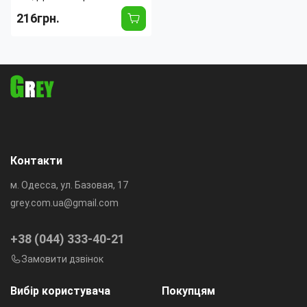
measure
216грн.
Тип:
Бутылка
Материал:
Стекло
Объем:
500 л
Количество емкостей:
1
Контакти
м. Одесса, ул. Базовая, 17
grey.com.ua@gmail.com
+38 (044) 333-40-21
Замовити дзвінок
Вибір користувача
Покупцям