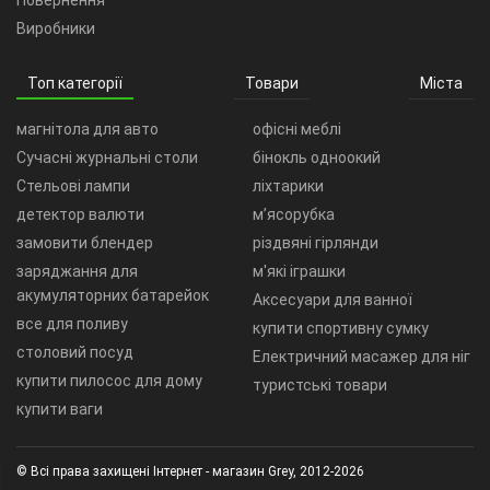
Повернення
Виробники
Топ категорії
Товари
Міста
магнітола для авто
офісні меблі
Сучасні журнальні столи
бінокль одноокий
Стельові лампи
ліхтарики
детектор валюти
м’ясорубка
замовити блендер
різдвяні гірлянди
заряджання для
м'які іграшки
акумуляторних батарейок
Аксесуари для ванної
все для поливу
купити спортивну сумку
столовий посуд
Електричний масажер для ніг
купити пилосос для дому
туристські товари
купити ваги
© Всі права захищені Інтернет - магазин Grey, 2012-2026