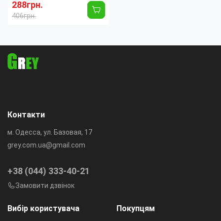
Обігрівач в машину Кар фан
288грн.
406грн.
Гарантийный срок:
12
Страна производитель:
Китай
Контакти
м. Одесса, ул. Базовая, 17
grey.com.ua@gmail.com
+38 (044) 333-40-21
Замовити дзвінок
Вибір користувача
Покупцям