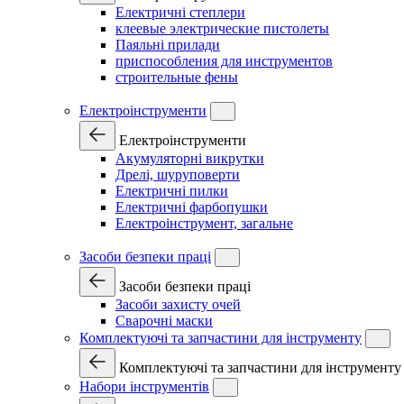
Електричні степлери
клеевые электрические пистолеты
Паяльні прилади
приспособления для инструментов
строительные фены
Електроінструменти
Електроінструменти
Акумуляторні викрутки
Дрелі, шуруповерти
Електричні пилки
Електричні фарбопушки
Електроінструмент, загальне
Засоби безпеки праці
Засоби безпеки праці
Засоби захисту очей
Сварочні маски
Комплектуючі та запчастини для інструменту
Комплектуючі та запчастини для інструменту
Набори інструментів