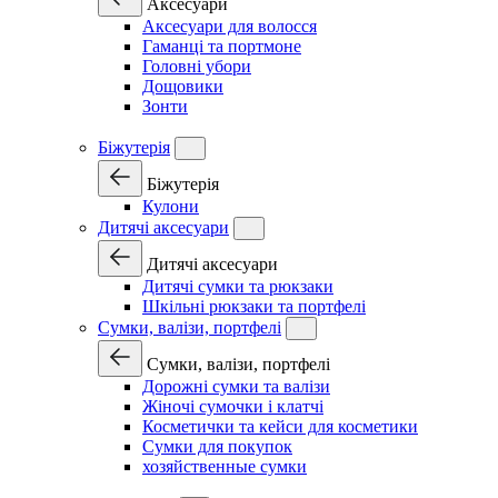
Аксесуари
Аксесуари для волосся
Гаманці та портмоне
Головні убори
Дощовики
Зонти
Біжутерія
Біжутерія
Кулони
Дитячі аксесуари
Дитячі аксесуари
Дитячі сумки та рюкзаки
Шкільні рюкзаки та портфелі
Сумки, валізи, портфелі
Сумки, валізи, портфелі
Дорожні сумки та валізи
Жіночі сумочки і клатчі
Косметички та кейси для косметики
Сумки для покупок
хозяйственные сумки