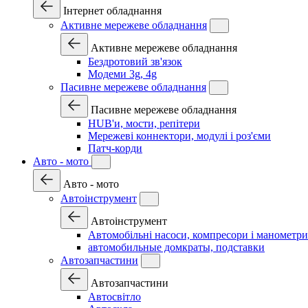
Інтернет обладнання
Активне мережеве обладнання
Активне мережеве обладнання
Бездротовий зв'язок
Модеми 3g, 4g
Пасивне мережеве обладнання
Пасивне мережеве обладнання
HUB'и, мости, репітери
Мережеві коннектори, модулі і роз'єми
Патч-корди
Авто - мото
Авто - мото
Автоінструмент
Автоінструмент
Автомобільні насоси, компресори і манометри
автомобильные домкраты, подставки
Автозапчастини
Автозапчастини
Автосвітло