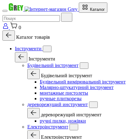
Каталог
0
Каталог товарів
Інструменти
Інструменти
Будівельний інструмент
Будівельний інструмент
Будівельний вимірювальний інструмент
Малярно-штукатурний інструмент
монтажные пистолеты
ручные плиткорезы
дереворежущий инструмент
дереворежущий инструмент
ручні пилки, ножівки
Електроінструмент
Електроінструмент