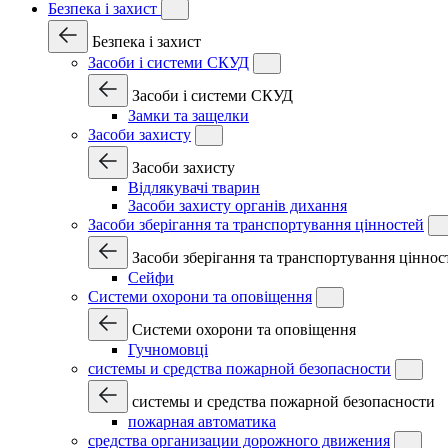
Безпека і захист
Безпека і захист
Засоби і системи СКУД
Засоби і системи СКУД
Замки та защелки
Засоби захисту
Засоби захисту
Відлякувачі тварин
Засоби захисту органів дихання
Засоби зберігання та транспортування цінностей
Засоби зберігання та транспортування ціннос
Сейфи
Системи охорони та оповіщення
Системи охорони та оповіщення
Гучномовці
системы и средства пожарной безопасности
системы и средства пожарной безопасности
пожарная автоматика
средства организации дорожного движения