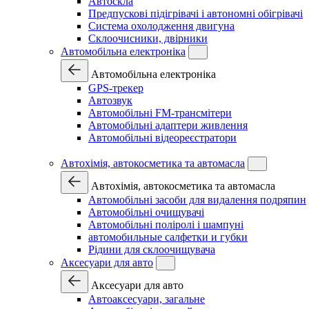
Автоскла
Предпускові підігрівачі і автономні обігрівачі
Система охолодження двигуна
Склоочисники, двірники
Автомобільна електроніка
Автомобільна електроніка
GPS-трекер
Автозвук
Автомобільні FM-трансмітери
Автомобільні адаптери живлення
Автомобільні відеореєстратори
Автохімія, автокосметика та автомасла
Автохімія, автокосметика та автомасла
Автомобільні засоби для видалення подряпин
Автомобільні очищувачі
Автомобільні поліролі і шампуні
автомобильные салфетки и губки
Рідини для склоочищувача
Аксесуари для авто
Аксесуари для авто
Автоаксесуари, загальне