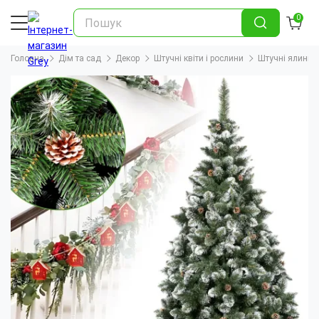
0
Головна
Дім та сад
Декор
Штучні квіти і рослини
Штучні ялинки 