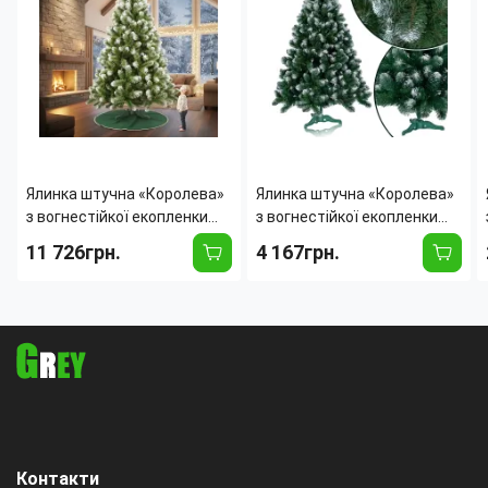
Ялинка штучна «Королева»
Ялинка штучна «Королева»
з вогнестійкої екопленки
з вогнестійкої екопленки
ПВХ з білим кінчиком,
ПВХ з білим кінчиком,
11 726грн.
4 167грн.
Україна — висоти від 0.35 до
Україна — висоти від 0.35 до
4.0 м 4
4.0 м 3
Контакти