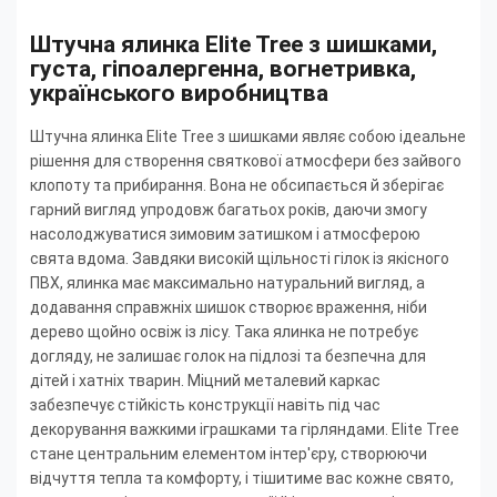
Штучна ялинка Elite Tree з шишками,
густа, гіпоалергенна, вогнетривка,
українського виробництва
Штучна ялинка Elite Tree з шишками являє собою ідеальне
рішення для створення святкової атмосфери без зайвого
клопоту та прибирання. Вона не обсипається й зберігає
гарний вигляд упродовж багатьох років, даючи змогу
насолоджуватися зимовим затишком і атмосферою
свята вдома. Завдяки високій щільності гілок із якісного
ПВХ, ялинка має максимально натуральний вигляд, а
додавання справжніх шишок створює враження, ніби
дерево щойно освіж із лісу. Така ялинка не потребує
догляду, не залишає голок на підлозі та безпечна для
дітей і хатніх тварин. Міцний металевий каркас
забезпечує стійкість конструкції навіть під час
декорування важкими іграшками та гірляндами. Elite Tree
стане центральним елементом інтер'єру, створюючи
відчуття тепла та комфорту, і тішитиме вас кожне свято,