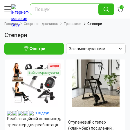
0
Головна
Спорт та відпочинок
Тренажери
Степери
Степери
Фільтри
За замовчуванням
Акція
Вибір користувача
1 відгук
Реабілітаційний велосипед,
Ступеневий степер
тренажер для реабілітації
(клаймбер) посилений