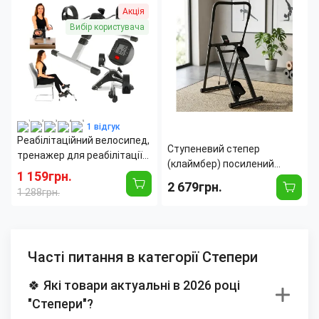
Акція
Вибір користувача
1 відгук
Реабілітаційний велосипед,
Ступеневий степер
тренажер для реабілітації
(клаймбер) посилений
AND246
1 159грн.
сталевий для дому Atleto,
2 679грн.
1 288грн.
до 100 кг, складаний
тренажер «Сходи», чорний
Часті питання в категорії Степери
🍀 Які товари актуальні в 2026 році
"Степери"?