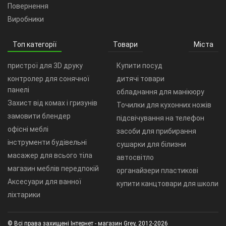
Повернення
Виробники
Топ категорії
Товари
Міста
пристрої для 3D друку
Купити посуд
контролер для сонячної
дитячі товари
панелі
обладнання для манікюру
Захист від комах і гризунів
Точилки для кухонних ножів
замовити блендер
підсвічування на телефон
офісні меблі
засоби для прибирання
інструменти будівельні
сушарки для білизни
масажер для всього тіла
автосвітло
магазин меблів передпокій
органайзери пластикові
Аксесуари для ванної
купити канцтовари для школи
ліхтарики
© Всі права захищені Інтернет - магазин Grey, 2012-2026