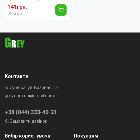
для газону до 35 кв. метрів,
141грн.
12 насадок
235грн.
Тип:
Дождеватель круговой
Материал:
Пластик
Устойчивость к
Да
ультрафиолету:
Максимальная площадь
20
орошения:
кв.м
Максимальный диаметр
20
орошения:
м
Контакти
м. Одесса, ул. Базовая, 17
grey.com.ua@gmail.com
+38 (044) 333-40-21
Замовити дзвінок
Вибір користувача
Покупцям