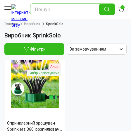
0
Головна
Виробник
SprinkSolo
Виробник SprinkSolo
Фільтри
За замовчуванням
Акція
Вибір користувача
Спринклерний зрошувач
Sprinklers 360, розпилювач