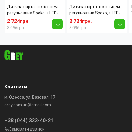
Дитяча парта зі стільцем
Дитяча парта зі стільцем
регульована Spoko, з LED-
регульована Spoko, з LED-
лампою та підставкою для
лампою та підставкою для
2 724грн.
2 724грн.
книг, канцелярії, 70х50 см,
книг, канцелярії, 70х50 см,
3 096грн.
3 096грн.
синя Рожевий
синя
Контакти
м. Одесса, ул. Базовая, 17
grey.com.ua@gmail.com
+38 (044) 333-40-21
Замовити дзвінок