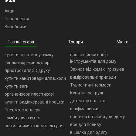
Інше
Акції
Повернення
Виробники
Топ категорії
Товари
Міста
купити спортивну сумку
професійний набір
інструментів для дому
тепловізор монокуляр
Захист від комах і гризунів
пристрої для 3D друку
вимірювальні прилади
купити канцтовари для школи
Туристичні термоси
купити ваги
Купити каструлі
органайзери пластикові
детектор валюти
купити радіокеровані іграшки
шліфмашинки
Пневмо-степлери
сонячна батарея для дому
тумби для взуття
все для поливу
світильники та комплектуючі
вішалка для одягу