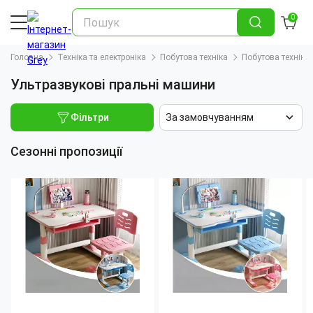
0
Головна
Техніка та електроніка
Побутова техніка
Побутова техніка
Ультразвукові пральні машини
Фільтри
За замовчуванням
Сезонні пропозиції