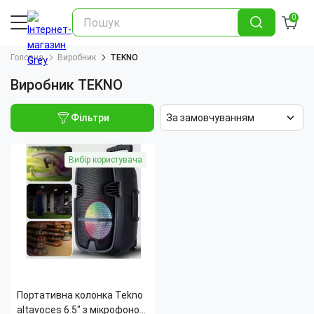
0
Головна
Виробник
TEKNO
Виробник TEKNO
Фільтри
За замовчуванням
Вибір користувача
Портативна колонка Tekno
altavoces 6.5" з мікрофоном