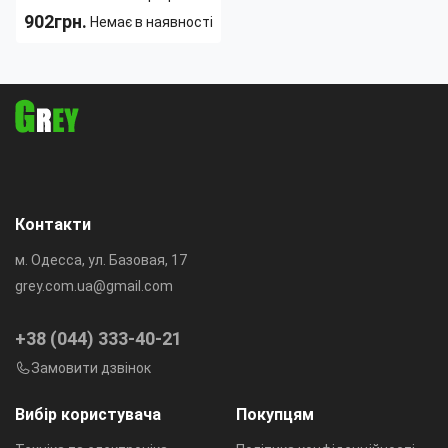
і RGB-світиною,
902грн.
Немає в наявності
акумуляторний Bluetooth
Тип:
Беспроводной
динамік
Ширина:
250 мм
Цвет корпуса:
Черный
Особенности:
FM-приемник,
Беспроводной
пульт ДУ
Вес:
2.9 кг
Контакти
м. Одесса, ул. Базовая, 17
grey.com.ua@gmail.com
+38 (044) 333-40-21
Замовити дзвінок
Вибір користувача
Покупцям