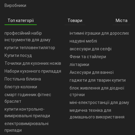
Виробники
Топ категорії
Товари
Міста
професійний набір
інтимні іграшки для дорослих
інструментів для дому
надувні меблі
купити тепловентилятор
аксесуари для селфі
Купити посуд
Фени та стайлери
Точилки для кухонних ножів
ліхтарики
Набори кухонного приладдя
Аксесуари для ванної
Постільна білизна
гаджети для тварин купити
блютуз-колонки
блок живлення для діодної
смарт годинник фітнес
стрічки
браслет
міні-електростанції для дому
купити контрольно-
медична техніка для
вимірювальні прилади
домашнього використання
електровимірювальні
прилади