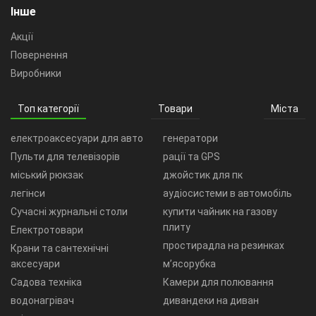
Інше
Акції
Повернення
Виробники
Топ категорії
Товари
Міста
електроаксесуари для авто
генератори
Пульти для телевізорів
рації та GPS
міський рюкзак
джойстик для пк
легінси
аудіосистеми в автомобіль
Сучасні журнальні столи
купити чайник на газову
плиту
Електротовари
простирадла на резинках
Крани та сантехнічні
аксесуари
м’ясорубка
Садова техніка
Камери для полювання
водонагрівач
дивандеки на диван