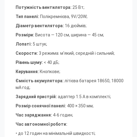
Потужність вентилятора:
25 Вт;
Тип панелі:
Полікремнієва, 9V/20W
;
Діаметр вентилятора:
16 дюймів
;
Розміри:
Висота — 120 см, ширина — 45 см
;
Лопаті:
5 штук
;
Скорости:
3 режима:
м'який, середній і сильний
;
Рівень шуму:
< 40 дБ
;
Керування:
Кнопкове
;
Ємність акумулятора:
літієва батарея 18650, 18000
мА·год;
Зарядний пристрій:
адаптер 1.5 А в комплекті;
Розмір сонячної панелі:
400 × 350 мм;
Час заряджання:
4-6 годин;
Час автономної роботи:
• до 12 годин на мінімальній швидкості;