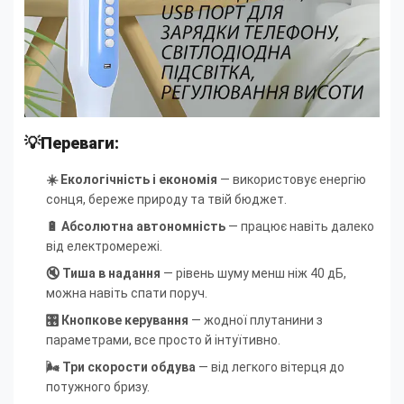
💡Переваги:
☀️ Екологічність і економія
— використовує енергію
сонця, береже природу та твій бюджет.
🔋 Абсолютна автономність
— працює навіть далеко
від електромережі.
🔇 Тиша в надання
— рівень шуму менш ніж 40 дБ,
можна навіть спати поруч.
🎛 Кнопкове керування
— жодної плутанини з
параметрами, все просто й інтуїтивно.
🌬 Три скорости обдува
— від легкого вітерця до
потужного бризу.