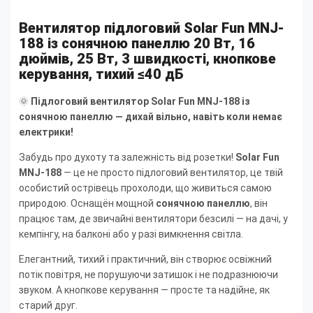
Вентилятор підлоговий Solar Fun MNJ-
188 із сонячною панеллю 20 Вт, 16
дюймів, 25 Вт, 3 швидкості, кнопкове
керування, тихий ≤40 дБ
🌞
Підлоговий вентилятор Solar Fun MNJ-188 із
сонячною панеллю — дихай вільно, навіть коли немає
електрики!
Забудь про духоту та залежність від розетки!
Solar Fun
MNJ-188
— це не просто підлоговий вентилятор, це твій
особистий острівець прохолоди, що живиться самою
природою. Оснащён мощной
сонячною панеллю
, він
працює там, де звичайні вентилятори безсилі — на дачі, у
кемпінгу, на балконі або у разі вимкнення світла.
Елегантний, тихий і практичний, він створює освіжний
потік повітря, не порушуючи затишок і не подразнюючи
звуком. А кнопкове керування — просте та надійне, як
старий друг.