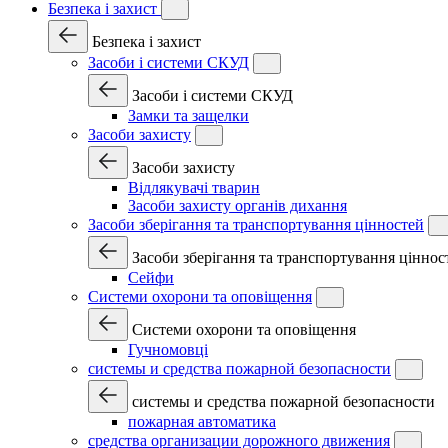
Безпека і захист
Безпека і захист
Засоби і системи СКУД
Засоби і системи СКУД
Замки та защелки
Засоби захисту
Засоби захисту
Відлякувачі тварин
Засоби захисту органів дихання
Засоби зберігання та транспортування цінностей
Засоби зберігання та транспортування ціннос
Сейфи
Системи охорони та оповіщення
Системи охорони та оповіщення
Гучномовці
системы и средства пожарной безопасности
системы и средства пожарной безопасности
пожарная автоматика
средства организации дорожного движения