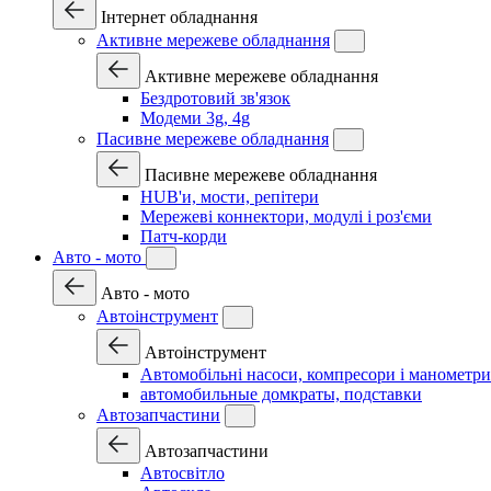
Інтернет обладнання
Активне мережеве обладнання
Активне мережеве обладнання
Бездротовий зв'язок
Модеми 3g, 4g
Пасивне мережеве обладнання
Пасивне мережеве обладнання
HUB'и, мости, репітери
Мережеві коннектори, модулі і роз'єми
Патч-корди
Авто - мото
Авто - мото
Автоінструмент
Автоінструмент
Автомобільні насоси, компресори і манометри
автомобильные домкраты, подставки
Автозапчастини
Автозапчастини
Автосвітло