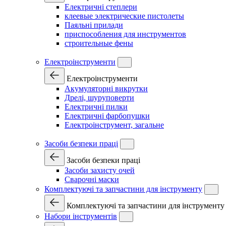
Електричні степлери
клеевые электрические пистолеты
Паяльні прилади
приспособления для инструментов
строительные фены
Електроінструменти
Електроінструменти
Акумуляторні викрутки
Дрелі, шуруповерти
Електричні пилки
Електричні фарбопушки
Електроінструмент, загальне
Засоби безпеки праці
Засоби безпеки праці
Засоби захисту очей
Сварочні маски
Комплектуючі та запчастини для інструменту
Комплектуючі та запчастини для інструменту
Набори інструментів