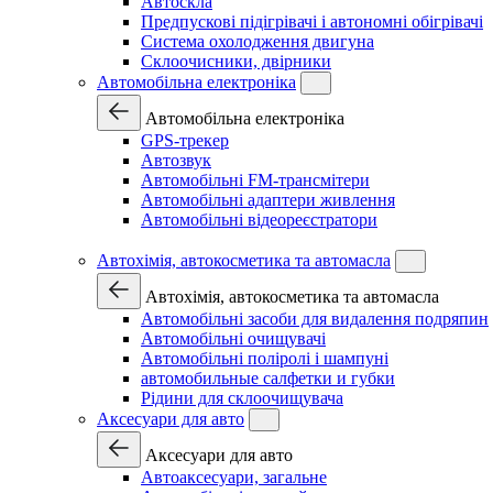
Автоскла
Предпускові підігрівачі і автономні обігрівачі
Система охолодження двигуна
Склоочисники, двірники
Автомобільна електроніка
Автомобільна електроніка
GPS-трекер
Автозвук
Автомобільні FM-трансмітери
Автомобільні адаптери живлення
Автомобільні відеореєстратори
Автохімія, автокосметика та автомасла
Автохімія, автокосметика та автомасла
Автомобільні засоби для видалення подряпин
Автомобільні очищувачі
Автомобільні поліролі і шампуні
автомобильные салфетки и губки
Рідини для склоочищувача
Аксесуари для авто
Аксесуари для авто
Автоаксесуари, загальне