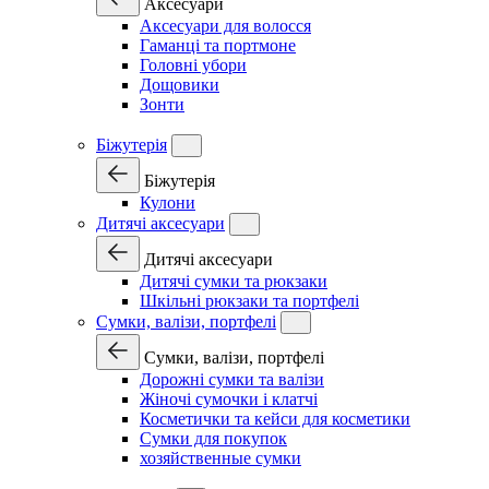
Аксесуари
Аксесуари для волосся
Гаманці та портмоне
Головні убори
Дощовики
Зонти
Біжутерія
Біжутерія
Кулони
Дитячі аксесуари
Дитячі аксесуари
Дитячі сумки та рюкзаки
Шкільні рюкзаки та портфелі
Сумки, валізи, портфелі
Сумки, валізи, портфелі
Дорожні сумки та валізи
Жіночі сумочки і клатчі
Косметички та кейси для косметики
Сумки для покупок
хозяйственные сумки