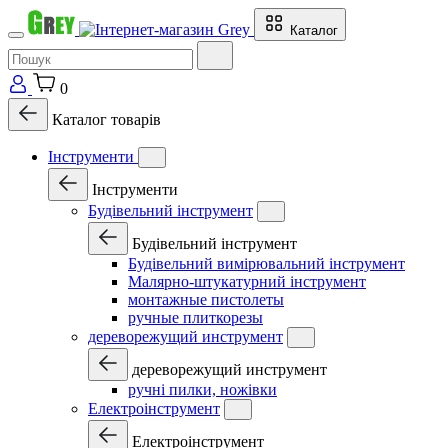
Каталог
0
Каталог товарів
Інструменти
Інструменти
Будівельний інструмент
Будівельний інструмент
Будівельний вимірювальний інструмент
Малярно-штукатурний інструмент
монтажные пистолеты
ручные плиткорезы
дереворежущий инструмент
дереворежущий инструмент
ручні пилки, ножівки
Електроінструмент
Електроінструмент