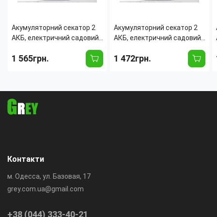
Акумуляторний секатор 2
Акумуляторний секатор 2
АКБ, електричний садовий
АКБ, електричний садовий
секатор до 30 мм, леза SK5,
секатор до 30 мм, леза SK5,
1 565грн.
1 472грн.
кейс, заряджання 220 В
кейс, заряджання 220 В
Синій
Жовтий
Контакти
м. Одесса, ул. Базовая, 17
grey.com.ua@gmail.com
+38 (044) 333-40-21