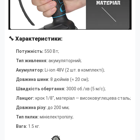
🔧
Характеристики:
Потужність:
550 Вт;
Тип живлення:
акумуляторний
;
Акумулятор:
Li-ion 48V (2 шт. в комплекті)
;
Довжина шини:
8 дюймів (≈ 20 см)
;
Швидкість обертання:
3000 об./хв (5 м/с)
;
Ланцюг:
крок 1/8", матеріал — високовуглецева сталь
;
Довжина різу:
до 200 мм
;
Тип пилки:
мініелектропілу
;
Вага:
1.5 кг.