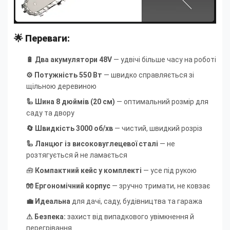
🌟 Переваги:
🔋 Два акумулятори 48V
— удвічі більше часу на роботі
⚙ Потужність 550 Вт
— швидко справляється зі
щільною деревиною
🦾
Шина 8 дюймів (20 см)
— оптимальний розмір для
саду та двору
🔄 Швидкість 3000 об/хв
— чистий, швидкий розріз
🦾 Ланцюг із високовуглецевої сталі
— не
розтягується й не ламається
🧰
Компактний кейс у комплекті
— усе під рукою
🧤 Ергономічний корпус
— зручно тримати, не ковзає
💼 Идеальна
для дачі, саду, будівництва та гаража
⚠ Безпека:
захист від випадкового увімкнення й
перегрівання