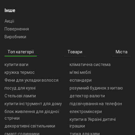
Інше
Акції
Повернення
Виробники
Топ категорії
Товари
Міста
купити ваги
кліматична система
кружка термос
м’які меблі
Фени для укладки волосся
еспандери
посуд для кухні
розумний будинок з китаю
Стельові лампи
детектор валюти
купити інструмент для дому
підсвічування на телефон
блок живлення для діодної
електроміксери
стрічки
купити в Україні дитячі
декоративні світильники
іграшки
смарт-годинники
турка для кави