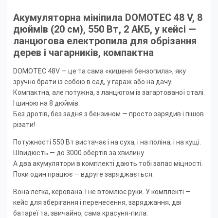
Акумуляторна мініпила DOMOTEC 48 V, 8
дюймів (20 см), 550 Вт, 2 АКБ, у кейсі —
ланцюгова електропила для обрізання
дерев і чагарників, компактна
DOMOTEC 48V — це та сама «кишеня бензопила», яку
зручно брати із собою в сад, у гараж або на дачу.
Компактна, але потужна, з ланцюгом із загартованої сталі.
І шиною на 8 дюймів.
Без дротів, без задня з бензином — просто зарядив і пішов
різати!
Потужності 550 Вт вистачає і на суха, і на поліна, і на кущі.
Швидкість — до 3000 обертів за хвилину.
А два акумулятори в комплекті дають тобі запас міцності.
Поки один працює — вдруге заряджається.
Вона легка, керована. І не втомлює руки. У комплекті —
кейс для зберігання і перенесення, заряджання, дві
батареї та, звичайно, сама красуня-пила.