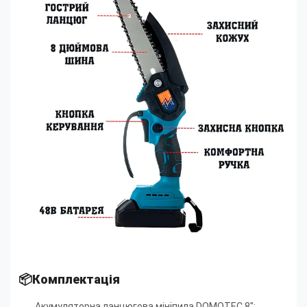
📦Комплектація
Акумуляторна ланцюгова мініпила DOMOTEC 8";