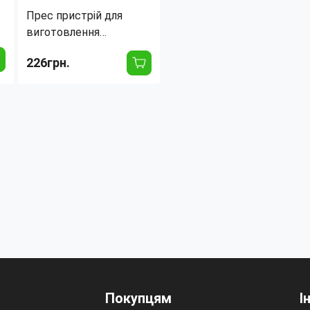
Прес пристрій для
виготовлення
пельменів і вареників
226грн.
Тип:
Пельменница
Материал:
Пластик
Ширина пласта:
10 мм
Страна производитель:
Китай
Покупцям
І