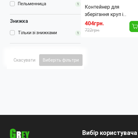
Пельменница
1
Контейнер для
зберігання круп і
Знижка
спецій, органайзер із
404грн.
дозатором 6 секцій
722грн.
Тільки зі знижками
1
Тип:
Диспенсер
Материал:
Пластик
Форма:
Квадратная
Применение:
Для сыпучих
Скасувати
Виберіть фільтри
продуктов
Вибір користувача