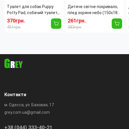
Туалет для собак Puppy
Дитяче світне покривало,
Potty Pad, собачий туалет,
плед зоряне небо (150x180
лоток для собак, туалет
см)
370грн.
261грн.
для цуценят домашній
451грн.
383грн.
туалет для
Контакти
м. Одесса, ул. Базовая, 17
grey.com.ua@gmail.com
+38 (044) 333-40-21