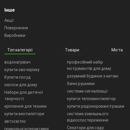
Інше
Акції
Повернення
Виробники
Топ категорії
Товари
Міста
водонагрівач
професійний набір
інструментів для дому
купити овочерізку
розумний будинок з китаю
Купити посуд
банні рушники
насоси для дому
системи сигналізації
Набори для дитячої
творчості
купити тепловентилятор
кріплення для техніки
купити радіокеровані іграшки
купити вентилятори
система зовнішнього
відеоспостереження
автосвітло
Секатори для саду
прикольні інтерактивні