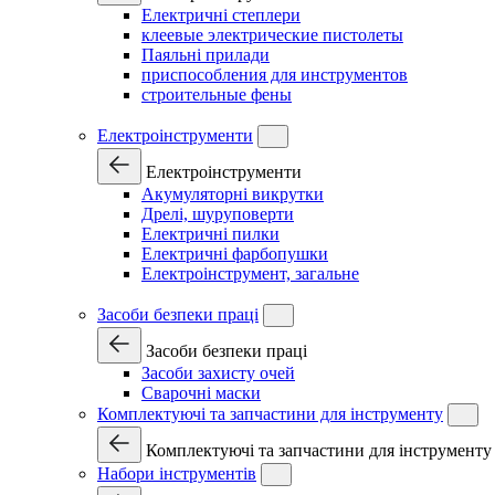
Електричні степлери
клеевые электрические пистолеты
Паяльні прилади
приспособления для инструментов
строительные фены
Електроінструменти
Електроінструменти
Акумуляторні викрутки
Дрелі, шуруповерти
Електричні пилки
Електричні фарбопушки
Електроінструмент, загальне
Засоби безпеки праці
Засоби безпеки праці
Засоби захисту очей
Сварочні маски
Комплектуючі та запчастини для інструменту
Комплектуючі та запчастини для інструменту
Набори інструментів