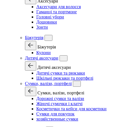
Аксесуари
Аксесуари для волосся
Гаманці та портмоне
Головні убори
Дощовики
Зонти
Біжутерія
Біжутерія
Кулони
Дитячі аксесуари
Дитячі аксесуари
Дитячі сумки та рюкзаки
Шкільні рюкзаки та портфелі
Сумки, валізи, портфелі
Сумки, валізи, портфелі
Дорожні сумки та валізи
Жіночі сумочки і клатчі
Косметички та кейси для косметики
Сумки для покупок
хозяйственные сумки