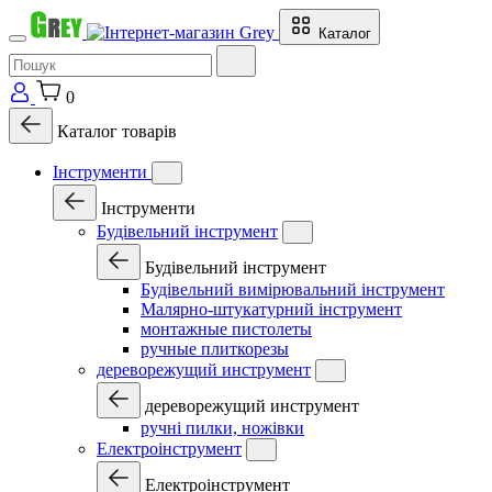
Каталог
0
Каталог товарів
Інструменти
Інструменти
Будівельний інструмент
Будівельний інструмент
Будівельний вимірювальний інструмент
Малярно-штукатурний інструмент
монтажные пистолеты
ручные плиткорезы
дереворежущий инструмент
дереворежущий инструмент
ручні пилки, ножівки
Електроінструмент
Електроінструмент