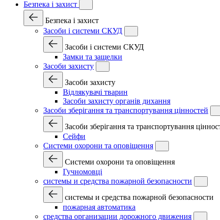
Безпека і захист
Безпека і захист
Засоби і системи СКУД
Засоби і системи СКУД
Замки та защелки
Засоби захисту
Засоби захисту
Відлякувачі тварин
Засоби захисту органів дихання
Засоби зберігання та транспортування цінностей
Засоби зберігання та транспортування ціннос
Сейфи
Системи охорони та оповіщення
Системи охорони та оповіщення
Гучномовці
системы и средства пожарной безопасности
системы и средства пожарной безопасности
пожарная автоматика
средства организации дорожного движения