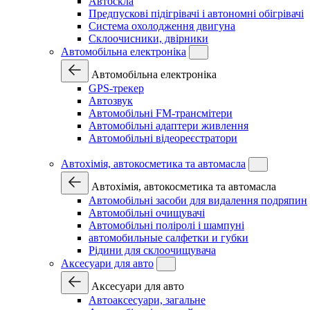
Автоскла
Предпускові підігрівачі і автономні обігрівачі
Система охолодження двигуна
Склоочисники, двірники
Автомобільна електроніка
Автомобільна електроніка
GPS-трекер
Автозвук
Автомобільні FM-трансмітери
Автомобільні адаптери живлення
Автомобільні відеореєстратори
Автохімія, автокосметика та автомасла
Автохімія, автокосметика та автомасла
Автомобільні засоби для видалення подряпин
Автомобільні очищувачі
Автомобільні поліролі і шампуні
автомобильные салфетки и губки
Рідини для склоочищувача
Аксесуари для авто
Аксесуари для авто
Автоаксесуари, загальне