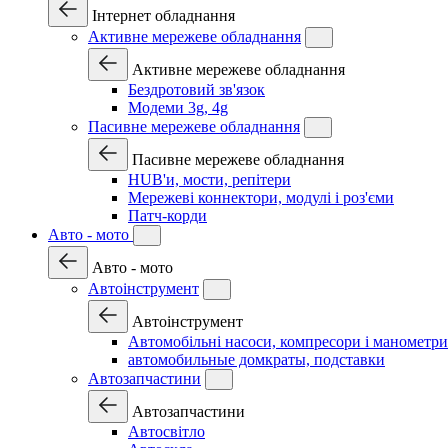
Інтернет обладнання
Активне мережеве обладнання
Активне мережеве обладнання
Бездротовий зв'язок
Модеми 3g, 4g
Пасивне мережеве обладнання
Пасивне мережеве обладнання
HUB'и, мости, репітери
Мережеві коннектори, модулі і роз'єми
Патч-корди
Авто - мото
Авто - мото
Автоінструмент
Автоінструмент
Автомобільні насоси, компресори і манометри
автомобильные домкраты, подставки
Автозапчастини
Автозапчастини
Автосвітло