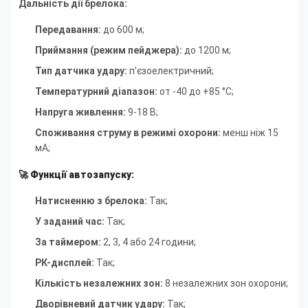
Дальність дії брелока:
Передавання:
до 600 м
;
Приймання (режим пейджера):
до 1200 м
;
Тип датчика удару:
п'єзоелектричний
;
Температурний діапазон:
от -40 до +85 °C
;
Напруга живлення:
9-18 В
;
Споживання струму в режимі охорони:
менш ніж 15
мА
;
🚀
Функції автозапуску:
Натисненню з брелока:
Так;
У заданий час:
Так;
За таймером:
2, 3, 4 або 24 години;
РК-дисплей:
Так;
Кількість незалежних зон:
8 незалежних зон охорони;
Дворівневий датчик удару:
Так;