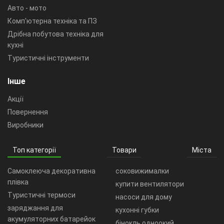
Авто - мото
Комп'ютерна техніка та ПЗ
Дрібна побутова техніка для
кухні
Туристичні інструменти
Інше
Акції
Повернення
Виробники
Топ категорії
Товари
Міста
Самоклеюча декоративна
соковижималки
плівка
купити вентилятори
Туристичні термоси
насоси для дому
заряджання для
кухонні губки
акумуляторних батарейок
бінокль одноокий