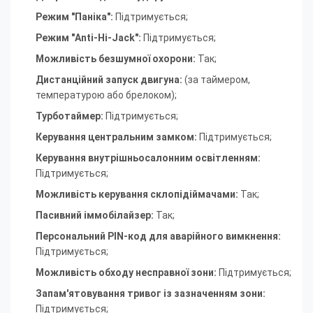
Режим "Паніка":
Підтримується;
Режим "Anti-Hi-Jack":
Підтримується;
Можливість безшумної охорони:
Так;
Дистанційний запуск двигуна:
(за таймером,
температурою або брелоком);
Турботаймер:
Підтримується;
Керування центральним замком:
Підтримується;
Керування внутрішньосалонним освітленням:
Підтримується;
Можливість керування склопідіймачами:
Так;
Пасивний іммобілайзер:
Так;
Персональний PIN-код для аварійного вимкнення:
Підтримується;
Можливість обходу несправної зони:
Підтримується;
Запам'ятовування тривог із зазначенням зони:
Підтримується;