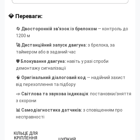
💎 Переваги:
🔄
Двосторонній зв'язок із брелоком
— контроль до
1200 м
🚀 Дистанційний запуск двигуна:
з брелока, за
таймером або в заданий час
🛡️
Блокування двигуна:
навіть у разі спроби
демонтажу сигналізації
🧠
Оригінальний діалоговий код
— надійний захист
від перехоплення та підбору
📣
Світлова та звукова індикація
: постановки/зняття
з охорони
📊 Самодіагностика датчиків:
з сповіщенням про
несправності