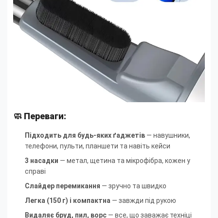
🧼 Переваги:
Підходить для будь-яких ґаджетів
— навушники,
телефони, пульти, планшети та навіть кейси
3 насадки
— метал, щетина та мікрофібра, кожен у
справі
Слайдер перемикання
— зручно та швидко
Легка (150 г) і компактна
— завжди під рукою
Видаляє бруд, пил, ворс
— все, що заважає техніці