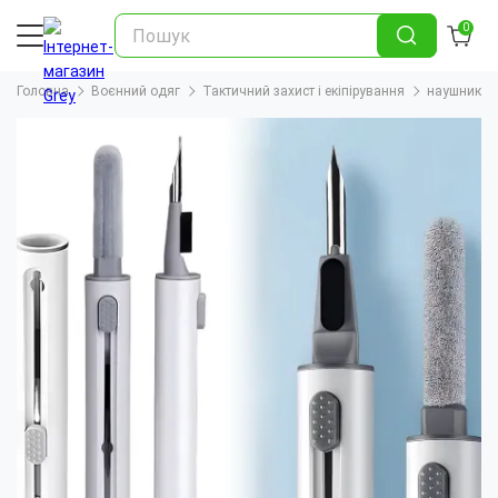
0
Головна
Воєнний одяг
Тактичний захист і екіпірування
наушники 