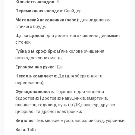
Кількість насадок:
3;
Перемикання насадок:
Слайдер;
Металевий наконечник (перо)
:
для видалення
стійкого бруду
;
Щітка щільна
:
для делікатного чищення динаміків і
сіточок
;
Губка з мікрофібри:
м'яке колове очищення
важкодоступних місць
;
Ергономічна ручка:
Да
;
Чехол в комплекте:
Да (для зберігання та
перенесення)
;
Функціональність:
Підходить для чищення
б
єдротових і дротових навушників, з
мартинів,
п
ланшетів, год
ялиці, п
ультів ДК,
лавіатур, д
ругою
цифрової та дрібної електроніки;
Видаляє:
Пил, м
елкий мусор, з
асохлий бруд, у
орсинки
;
Вага:
150 г.