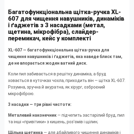
Багатофункціональна щітка-ручка XL-
607 для чищення навушників, динаміків
і ґаджетів з 3 насадками (метал,
щетина, мікрофібра), слайдер-
перемикач, кейс у комплекті
XL-607 — багатофункціональна щітка-ручка для
чищення навушників і ґаджетів, яка наведе блиск там,
де не впорається жоден ватний диск.
Коли пил забивається в решітку динаміка, а бруд
ховається в куточках чохла, приходить він — щітка XL-607.
Розумна, зручна й акуратна, як хірург, озброєний
мікрофіброю.
3 насадки — три рівні чистоти:
Металевий наконечник
— підчепить застарілий бруд, пил
та інші «привітики» з кишень, роз'ємів і щілин;
Щільна щетинка
— для дбайливого чищення динаміків і