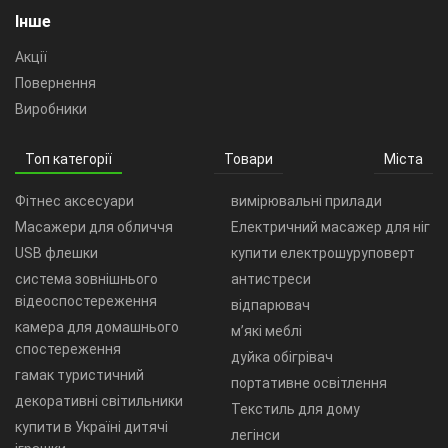
Інше
Акції
Повернення
Виробники
Топ категорії
Товари
Міста
Фітнес аксесуари
вимірювальні прилади
Масажери для обличчя
Електричний масажер для ніг
USB флешки
купити електрошуруповерт
система зовнішнього
антистреси
відеоспостереження
відпарювач
камера для домашнього
м’які меблі
спостереження
дуйка обігрівач
гамак туристичний
портативне освітлення
декоративні світильники
Текстиль для дому
купити в Україні дитячі
легінси