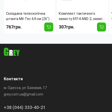
Складана телескопічна
Комплект тактичного
штанга Mil-Tec 64 см (26") —
захисту 6914 AND-2, захисні
складаний телескопічний
наколінники та налокітники,
767грн.
307грн.
інструмент, TPE-ручка,
мультикам
нейлоновий чохол
Контакти
м. Одесса, ул. Базовая, 17
grey.com.ua@gmail.com
+38 (044) 333-40-21