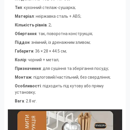
Тип
: кухонний стелаж-сушарка;
Матеріал
: неіржавка сталь + ABS;
Кількість рівнів
: 2;
Обертання
: так, поворотна конструкція;
Піддон
: знімний, із дренажним зливом;
Габарити
: 36 × 28 × 44.5 см;
Колір
: чорний + метал;
Призначення
: для сушіння та зберігання посуду;
Монтаж
: підлоговий/настільний, без свердління;
Особливості
: підходить під кутову або пряму
установку;
Вага
: 2.8 кг.