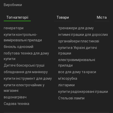
Виробники
Топ категорії
Товари
Міста
генератори
тренажери для дому
купити контрольно-
інтимні іграшки для дорослих
вимірювальні прилади
органайзери пластикові
бінокль одноокий
купити в Україні дитячі
побутова техніка для дому
іграшки
купити
електровимірювальні
Дитячі боксерські груші
прилади
обладнання для манікюру
все для дому та краси
купити інструмент для дому
м’ясорубка
купити електрочайник у
ліхтарики
магазині
купити радіокеровані іграшки
водонагрівач
Стельові лампи
Садова техніка