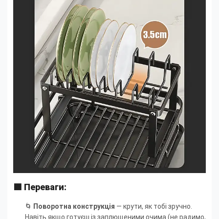
🟩 Переваги:
🌀
Поворотна конструкція
— крути, як тобі зручно.
Навіть якщо готуєш із заплющеними очима (не радимо,