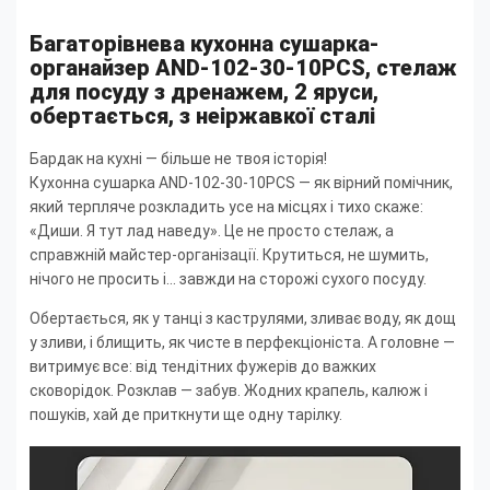
Багаторівнева кухонна сушарка-
органайзер AND-102-30-10PCS, стелаж
для посуду з дренажем, 2 яруси,
обертається, з неіржавкої сталі
Бардак на кухні — більше не твоя історія!
Кухонна сушарка AND-102-30-10PCS — як вірний помічник,
який терпляче розкладить усе на місцях і тихо скаже:
«Диши. Я тут лад наведу». Це не просто стелаж, а
справжній майстер-організації. Крутиться, не шумить,
нічого не просить і... завжди на сторожі сухого посуду.
Обертається, як у танці з каструлями, зливає воду, як дощ
у зливи, і блищить, як чисте в перфекціоніста. А головне —
витримує все: від тендітних фужерів до важких
сковорідок. Розклав — забув. Жодних крапель, калюж і
пошуків, хай де приткнути ще одну тарілку.