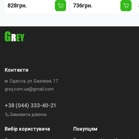
тарілок із неіржавкої сталі з
42,5×29,5×17 см, металева з
828грн.
736грн.
піддонами, органайзером
антикорозійним покриттям,
для приладів і дошки
з піддоном і зливом
Контакти
м. Одесса, ул. Базовая, 17
grey.com.ua@gmail.com
+38 (044) 333-40-21
Замовити дзвінок
Вибір користувача
Покупцям