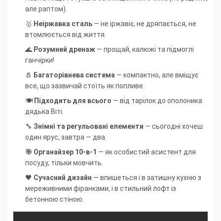
але раптом).
🥇
Неіржавка сталь
— не іржавіє, не дряпається, не
втомлюється від життя.
🌊
Розумний дренаж
— прощай, калюжі та підмоглі
ганчірки!
🧂
Багаторівнева система
— компактно, але вміщує
все, що зазвичай стоїть як попливе.
🍽️
Підходить для всього
— від тарілок до ополоника
дядька Віті.
🔧
Знімні та регульовані елементи
— сьогодні хочеш
один ярус, завтра — два.
🎯 Органайзер 10-в-1
— як особистий асистент для
посуду, тільки мовчить.
🖤
Сучасний дизайн
— впишеться і в затишну кухню з
мереживними фіранками, і в стильний лофт із
бетонною стіною.