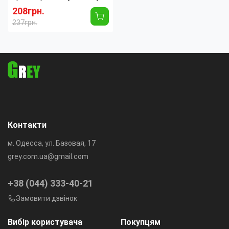
Color Screen 8190 календар
208грн.
237грн.
Цвет корпуса:
Черный
Тип механизма:
Электронный
Форма:
Прямоугольная
Индикация
Проекционная
времени:
Тип часов:
Настольные
Контакти
м. Одесса, ул. Базовая, 17
grey.com.ua@gmail.com
+38 (044) 333-40-21
Замовити дзвінок
Вибір користувача
Покупцям