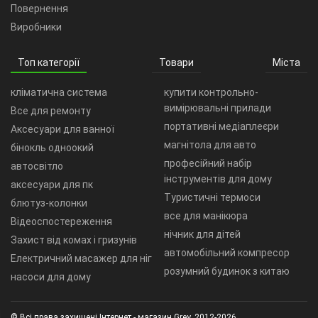
Повернення
Виробники
Топ категорії
Товари
Міста
кліматична система
купити контрольно-
вимірювальні прилади
Все для ремонту
портативні медіаплеєри
Аксесуари для ванної
магнітола для авто
бінокль одноокий
професійний набір
автосвітло
інструментів для дому
аксесуари для пк
Туристичні термоси
блютуз-колонки
все для манікюра
Відеоспостереження
нічник для дітей
Захист від комах і гризунів
автомобільний компресор
Електричний масажер для ніг
розумний будинок з китаю
насоси для дому
© Всі права захищені Інтернет - магазин Grey, 2012-2026