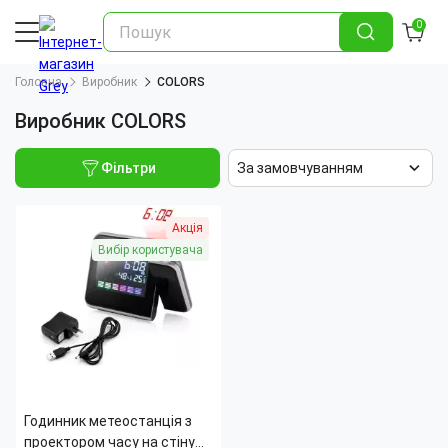
0
Головна
Виробник
COLORS
Виробник COLORS
Фільтри
За замовчуванням
Акція
Вибір користувача
Годинник метеостанція з
проектором часу на стіну