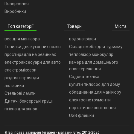
Повернення
Виробники
Топ категорії
Товари
Міста
все для манікюра
водонагрівач
Точилки для кухонних ножів
Складні меблі для туризму
простирадла на резинках
тепловізор монокуляр
електроаксесуари для авто
камера для домашнього
спостереження
електроміксери
Садова техніка
різдвяні гірлянди
купити пилосос для дому
ліхтарики
обладнання для манікюру
Стельові лампи
електроінструменти
Дитячі боксерські груші
портативне освітлення
гігієна для жінок
USB флешки
© Всі права захищені Інтернет - магазин Grey, 2012-2026