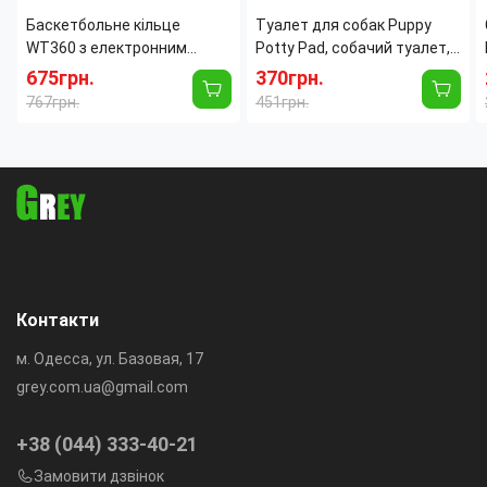
Баскетбольне кільце
Туалет для собак Puppy
WT360 з електронним
Potty Pad, собачий туалет,
табло, світлом і звуком, щит
лоток для собак, туалет
675грн.
370грн.
39×28 см, м'яч Ø25 см
для цуценят домашній
767грн.
451грн.
туалет для
Контакти
м. Одесса, ул. Базовая, 17
grey.com.ua@gmail.com
+38 (044) 333-40-21
Замовити дзвінок