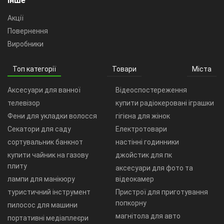
Інше
Акції
Повернення
Виробники
Топ категорії
Товари
Міста
Аксесуари для ванної
Відеоспостереження
телевізор
купити радіокеровані іграшки
Фени для укладки волосся
гігієна для жінок
Секатори для саду
Електротовари
сортувальник банкнот
настінні годинники
купити чайник на газову
джойстик для пк
плиту
аксесуари для фото та
лампи для манікюру
відеокамер
туристичний інструмент
Пристрої для приготування
попкорну
пилосос для машини
магнітола для авто
портативні медіаплеєри