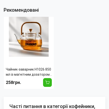
Рекомендовані
Чайник-заварник H1026 850
мл із магнітним дозатором,
скляний заварювальний
258грн.
чайник із фільтром для чаю,
трав і фруктових настоїв
Часті питання в категорії кофейники,