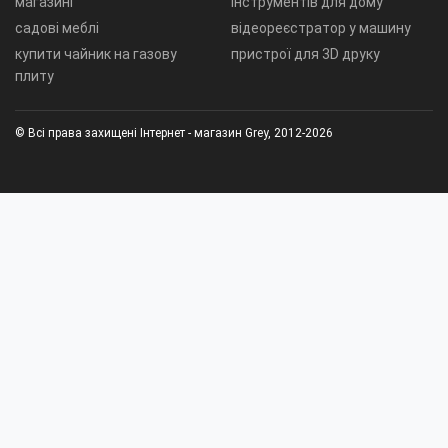
магазині
інструментів для дому
садові меблі
відеореєстратор у машину
купити чайник на газову
пристрої для 3D друку
плиту
© Всі права захищені Інтернет - магазин Grey, 2012-2026