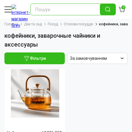
0
Головна
Дім та сад
Посуд
Столове посуддя
кофейники, завар
кофейники, заварочные чайники и
аксессуары
Фільтри
За замовчуванням