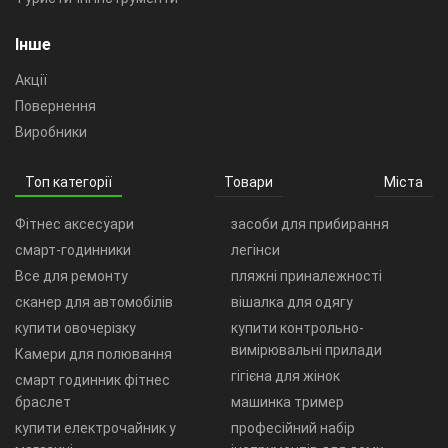
Інше
Акції
Повернення
Виробники
Топ категорії
Товари
Міста
Фітнес аксесуари
засоби для прибирання
смарт-годинники
легінси
Все для ремонту
пляжні приналежності
сканер для автомобілів
вішалка для одягу
купити овочерізку
купити контрольно-
вимірювальні прилади
Камери для полювання
гігієна для жінок
смарт годинник фітнес
браслет
машинка тример
купити електрочайник у
професійний набір