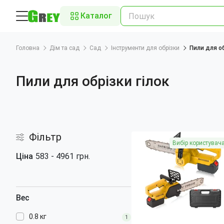
Каталог
Головна
Дім та сад
Сад
Інструменти для обрізки
Пили для об
Пили для обрізки гілок
Фільтр
Вибір користувач
Ціна
583
-
4961
грн.
Вес
0.8 кг
1