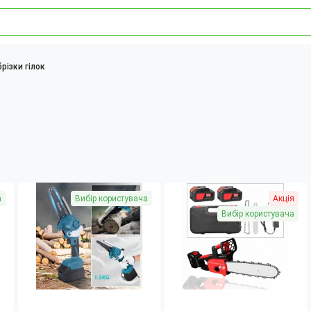
різки гілок
а
Вибір користувача
Акція
Вибір користувача