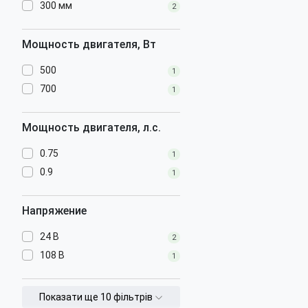
300 мм
2
Длина:
380 мм
Ширина:
100 мм
Вес:
0.8 кг
Мощность двигателя, Вт
Высота:
150 мм
500
1
700
1
Мощность двигателя, л.с.
0.75
1
0.9
1
Напряжение
24 В
2
108 В
1
Показати ще 10 фільтрів