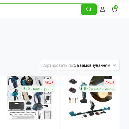
0
Сортировать по:
За замовчуванням
Акція
Акція
Вибір користувача
Вибір користувача