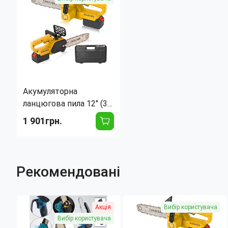
Акумуляторна
ланцюгова пила 12" (30
см) + 2 акумулятори Li-
1 901грн.
ion 108V, у кейсі,
щітковий двигун,
зарядний
Рекомендовані
Акція
Вибір користувача
Вибір користувача