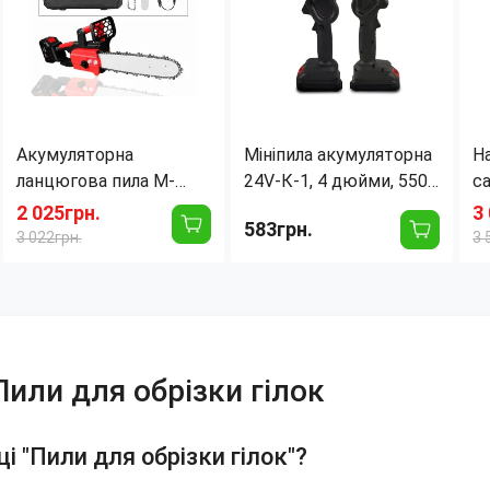
Акумуляторна
Мініпила акумуляторна
Н
ланцюгова пила M-
24V-К-1, 4 дюйми, 550
с
9020, 2 акумулятори в
Вт, 3000 об./хв, ланцюг
3
2 025грн.
3
583грн.
комплекті, 1200 Вт,
зі сталі, Li-ion батарея,
+
3 022грн.
3 
шина 12" (30 см)
чорна
6"
т
ви
Пили для обрізки гілок
ці "Пили для обрізки гілок"?