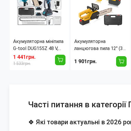
Акумуляторна мініпила
Акумуляторна
G-tool DUG155Z 48 V,
ланцюгова пила 12" (30
ланцюговий гілкоріз із
см) + 2 акумулятори Li-
1 441грн.
1 901грн.
2 акумуляторами в
ion 108V, у кейсі,
1 533грн.
пластиковому кейсі,
щітковий двигун,
шина 15 см
зарядний
Часті питання в категорії 
🍀 Які товари актуальні в 2026 ро