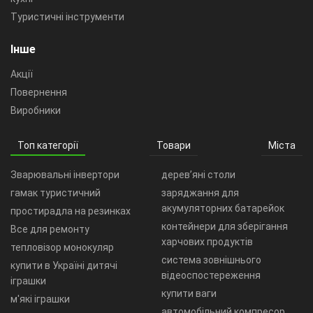
Туристичні інструменти
Інше
Акції
Повернення
Виробники
Топ категорії
Товари
Міста
Зварювальні інвертори
дерев’яні столи
гамак туристичний
заряджання для
акумуляторних батарейок
простирадла на резинках
контейнери для зберігання
Все для ремонту
харчових продуктів
тепловізор монокуляр
система зовнішнього
купити в Україні дитячі
відеоспостереження
іграшки
купити ваги
м'які іграшки
автомобільний компресор