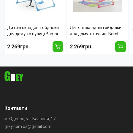
Дитячі складані гойдалки
Дитячі складані гойдалки
для дому та вулиці Bambi X-
для дому та вулиці Bambi X-
623, захист від сонця,
623, захист від сонця,
2 269грн.
2 269грн.
музика, підсвітка
музика, підсвітка Рожевий
Контакти
м. Одесса, ул. Базовая, 17
grey.com.ua@gmail.com