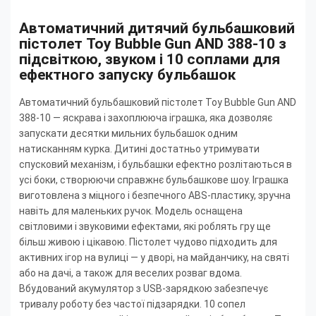
Автоматичний дитячий бульбашковий
пістолет Toy Bubble Gun AND 388-10 з
підсвіткою, звуком і 10 соплами для
ефектного запуску бульбашок
Автоматичний бульбашковий пістолет Toy Bubble Gun AND
388-10 — яскрава і захоплююча іграшка, яка дозволяє
запускати десятки мильних бульбашок одним
натисканням курка. Дитині достатньо утримувати
спусковий механізм, і бульбашки ефектно розлітаються в
усі боки, створюючи справжнє бульбашкове шоу. Іграшка
виготовлена з міцного і безпечного ABS-пластику, зручна
навіть для маленьких ручок. Модель оснащена
світловими і звуковими ефектами, які роблять гру ще
більш живою і цікавою. Пістолет чудово підходить для
активних ігор на вулиці — у дворі, на майданчику, на святі
або на дачі, а також для веселих розваг вдома.
Вбудований акумулятор з USB-зарядкою забезпечує
тривалу роботу без частої підзарядки. 10 сопел