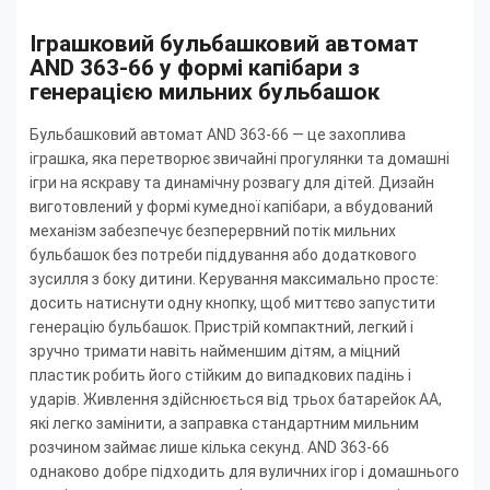
Іграшковий бульбашковий автомат
AND 363-66 у формі капібари з
генерацією мильних бульбашок
Бульбашковий автомат AND 363-66 — це захоплива
іграшка, яка перетворює звичайні прогулянки та домашні
ігри на яскраву та динамічну розвагу для дітей. Дизайн
виготовлений у формі кумедної капібари, а вбудований
механізм забезпечує безперервний потік мильних
бульбашок без потреби піддування або додаткового
зусилля з боку дитини. Керування максимально просте:
досить натиснути одну кнопку, щоб миттєво запустити
генерацію бульбашок. Пристрій компактний, легкий і
зручно тримати навіть найменшим дітям, а міцний
пластик робить його стійким до випадкових падінь і
ударів. Живлення здійснюється від трьох батарейок AA,
які легко замінити, а заправка стандартним мильним
розчином займає лише кілька секунд. AND 363-66
однаково добре підходить для вуличних ігор і домашнього