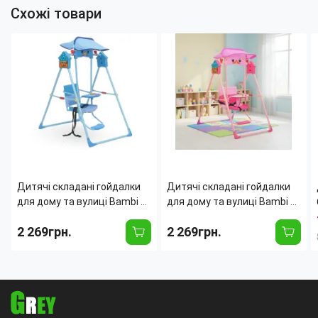
Схожі товари
Дитячі складані гойдалки
Дитячі складані гойдалки
для дому та вулиці Bambi X-
для дому та вулиці Bambi X-
623, захист від сонця,
623, захист від сонця,
2 269грн.
2 269грн.
музика, підсвітка
музика, підсвітка Рожевий