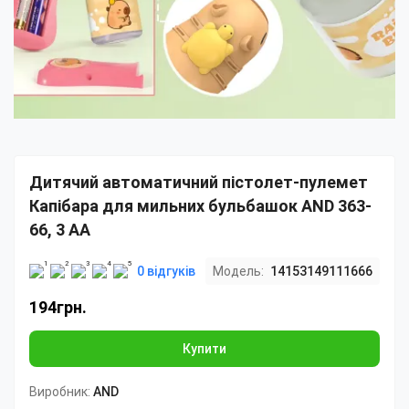
Дитячий автоматичний пістолет-пулемет
Капібара для мильних бульбашок AND 363-
66, 3 AA
0 відгуків
Модель:
14153149111666
194грн.
Купити
Виробник:
AND