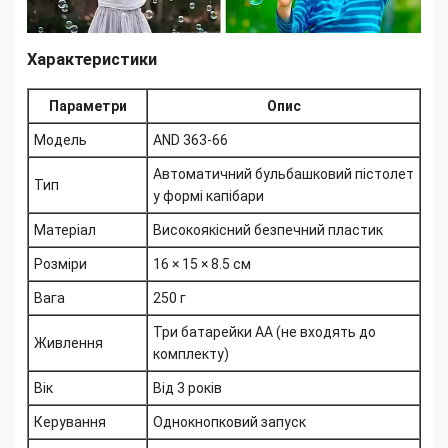
Характеристики
Параметри
Опис
Модель
AND 363-66
Автоматичний бульбашковий пістолет
Тип
у формі капібари
Матеріал
Високоякісний безпечний пластик
Розміри
16 × 15 × 8.5 см
Вага
250 г
Три батарейки AA (не входять до
Живлення
комплекту)
Вік
Від 3 років
Керування
Однокнопковий запуск