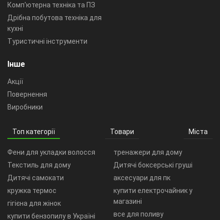
Комп'ютерна техніка та ПЗ
Дрібна побутова техніка для
кухні
Туристичні інструменти
Інше
Акції
Повернення
Виробники
Топ категорії
Товари
Міста
Фени для укладки волосся
тренажери для дому
Текстиль для дому
Дитячі боксерські груші
Дитячі самокати
аксесуари для пк
кружка термос
купити електрочайник у
магазині
гігієна для жінок
все для поливу
купити бензопилу в Україні