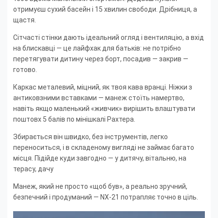
отримуєш сухий басейн і 15 хвилин свободи. Дрібниця, а
щастя.
Сітчасті стінки дають ідеальний огляд і вентиляцію, а вхід
на блискавці — це лайфхак для батьків: не потрібно
перетягувати дитину через борт, посадив — закрив —
готово.
Каркас металевий, міцний, як твоя кава вранці. Ніжки з
антиковзними вставками — манеж стоїть намертво,
навіть якщо маленький «живчик» вирішить влаштувати
поштовх 5 балів по мінішкалі Рахтера.
Збирається він швидко, без інструментів, легко
переноситься, і в складеному вигляді не займає багато
місця. Підійде куди завгодно — у дитячу, вітальню, на
терасу, дачу
Манеж, який не просто «щоб був», а реально зручний,
безпечний і продуманий — NX-21 потрапляє точно в ціль.