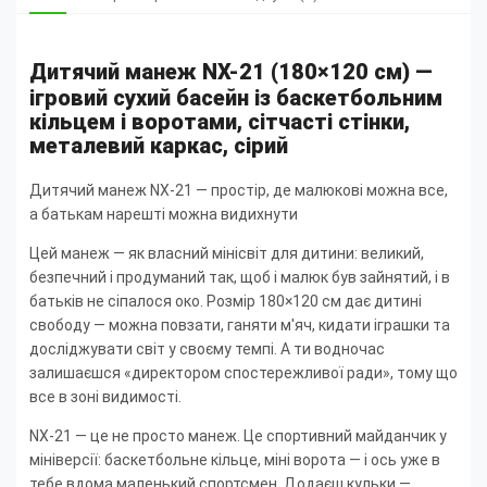
Дитячий манеж NX-21 (180×120 см) —
ігровий сухий басейн із баскетбольним
кільцем і воротами, сітчасті стінки,
металевий каркас, сірий
Дитячий манеж NX-21 — простір, де малюкові можна все,
а батькам нарешті можна видихнути
Цей манеж — як власний мінісвіт для дитини: великий,
безпечний і продуманий так, щоб і малюк був зайнятий, і в
батьків не сіпалося око. Розмір 180×120 см дає дитині
свободу — можна повзати, ганяти м'яч, кидати іграшки та
досліджувати світ у своєму темпі. А ти водночас
залишаєшся «директором спостережливої ради», тому що
все в зоні видимості.
NX-21 — це не просто манеж. Це спортивний майданчик у
мініверсії: баскетбольне кільце, міні ворота — і ось уже в
тебе вдома маленький спортсмен. Додаєш кульки —