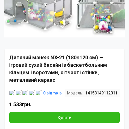
Дитячий манеж NX-21 (180×120 см) —
ігровий сухий басейн із баскетбольним
кільцем і воротами, сітчасті стінки,
металевий каркас
0 відгуків
Модель:
14153149112311
1 533грн.
Купити