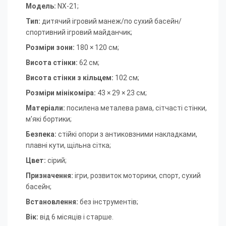
Модель:
NX-21;
Тип:
дитячий ігровий манеж/по сухий басейн/
спортивний ігровий майданчик
;
Розміри зони:
180 × 120 см
;
Висота стінки:
62 см
;
Висота стінки з кільцем:
102 см
;
Розміри мінікоміра:
43 × 29 × 23 см
;
Матеріали:
посилена металева рама, сітчасті стінки,
м'які бортики
;
Безпека:
стійкі опори з антиковзними накладками,
плавні кути, щільна сітка
;
Цвет:
сірий
;
Призначення:
ігри, розвиток моторики, спорт, сухий
басейн
;
Встановлення:
без інструментів
;
Вік:
від 6 місяців і старше
.