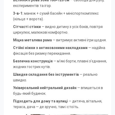
ВЕЛИКА ігрова зона 180×120 см
— свобода для руху,
експериментів та ігор.
3-в-1:
манеж + сухий басейн + мініспорткомплекс
(кільце + ворота).
Сітчасті стінки
— видно дитину з усіх боків, повітря
циркулює, малюкові комфортно.
Міцна металева рама
— витримує активні ігри щодня.
Стійкі ніжки з антиковзними накладками
— надійна
фіксація без ризику перекидання.
Безпечна конструкція
— м'які борти, плавні з'єднання,
жодних гострих кутів.
Швидке складання без інструментів
— реально
швидко.
Універсальний нейтральний дизайн
— впишеться в
будь-який будинок.
Підходить для дому та вулиці
— дитяча, вітальня,
тераса, дача — де зручно, там і стоїть.