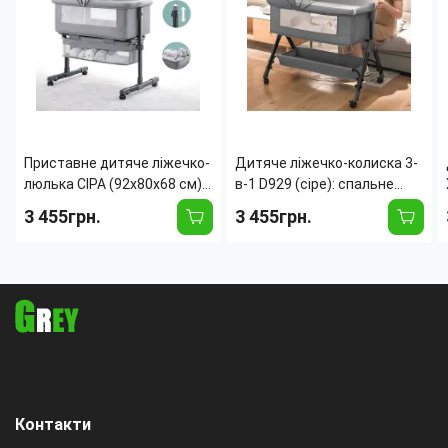
Приставне дитяче ліжечко-
Дитяче ліжечко-колиска 3-
люлька СІРА (92х80х68 см) з
в-1 D929 (сіре): спальне
москітною сіткою,
місце зі сповивальним
3 455грн.
3 455грн.
сповивальним столиком і
столиком, москітною
коліщатками, сірий
сіткою та полицею для
речей
Контакти