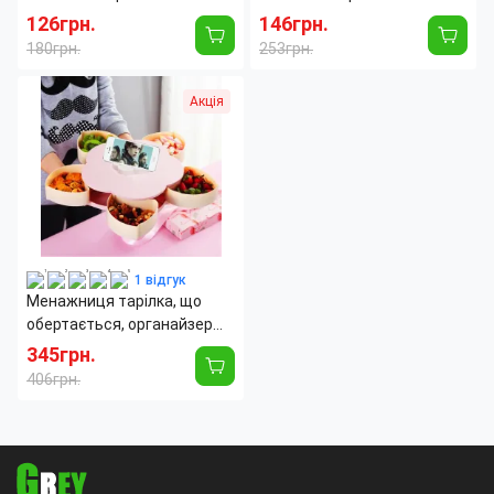
см, самоклейна,
см, самоклейна,
126грн.
146грн.
маслостійка
маслостійка
180грн.
253грн.
Длина:
3 м
Длина:
5 м
Акція
Ширина:
60 см
Ширина:
60 см
Страна производитель:
Китай
Страна производитель:
Китай
1 відгук
Менажниця тарілка, що
обертається, органайзер
для закусок з підставкою
345грн.
під телефон Flower Candy
406грн.
Box
Материал:
Пластик
Количество секций:
5
Форма:
Фигурная
Высота:
6.5 мм