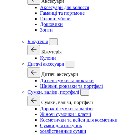
Аксесуари
Аксесуари для волосся
Гаманці та портмоне
Головні убори
Дощовики
Зонти
Біжутерія
Біжутерія
Кулони
Дитячі аксесуари
Дитячі аксесуари
Дитячі сумки та рюкзаки
Шкільні рюкзаки та портфелі
Сумки, валізи, портфелі
Сумки, валізи, портфелі
Дорожні сумки та валізи
Жіночі сумочки і клатчі
Косметички та кейси для косметики
Сумки для покупок
хозяйственные сумки