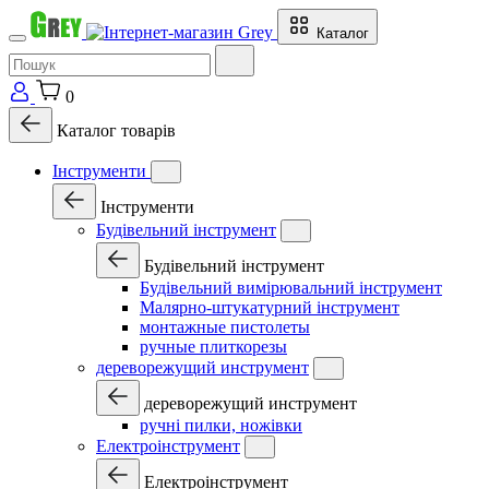
Каталог
0
Каталог товарів
Інструменти
Інструменти
Будівельний інструмент
Будівельний інструмент
Будівельний вимірювальний інструмент
Малярно-штукатурний інструмент
монтажные пистолеты
ручные плиткорезы
дереворежущий инструмент
дереворежущий инструмент
ручні пилки, ножівки
Електроінструмент
Електроінструмент