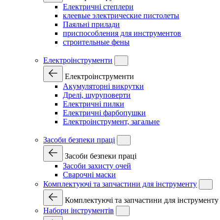
Електричні степлери
клеевые электрические пистолеты
Паяльні прилади
приспособления для инструментов
строительные фены
Електроінструменти
Електроінструменти
Акумуляторні викрутки
Дрелі, шуруповерти
Електричні пилки
Електричні фарбопушки
Електроінструмент, загальне
Засоби безпеки праці
Засоби безпеки праці
Засоби захисту очей
Сварочні маски
Комплектуючі та запчастини для інструменту
Комплектуючі та запчастини для інструменту
Набори інструментів