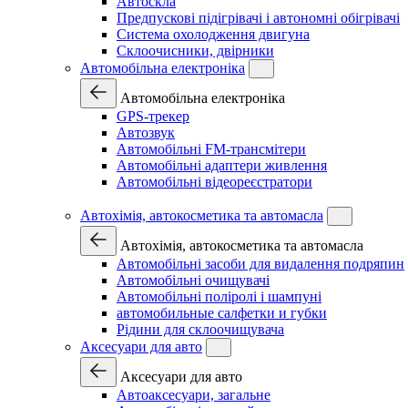
Автоскла
Предпускові підігрівачі і автономні обігрівачі
Система охолодження двигуна
Склоочисники, двірники
Автомобільна електроніка
Автомобільна електроніка
GPS-трекер
Автозвук
Автомобільні FM-трансмітери
Автомобільні адаптери живлення
Автомобільні відеореєстратори
Автохімія, автокосметика та автомасла
Автохімія, автокосметика та автомасла
Автомобільні засоби для видалення подряпин
Автомобільні очищувачі
Автомобільні поліролі і шампуні
автомобильные салфетки и губки
Рідини для склоочищувача
Аксесуари для авто
Аксесуари для авто
Автоаксесуари, загальне