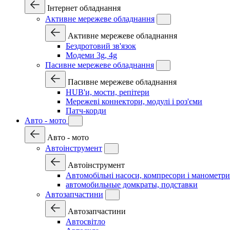
Інтернет обладнання
Активне мережеве обладнання
Активне мережеве обладнання
Бездротовий зв'язок
Модеми 3g, 4g
Пасивне мережеве обладнання
Пасивне мережеве обладнання
HUB'и, мости, репітери
Мережеві коннектори, модулі і роз'єми
Патч-корди
Авто - мото
Авто - мото
Автоінструмент
Автоінструмент
Автомобільні насоси, компресори і манометри
автомобильные домкраты, подставки
Автозапчастини
Автозапчастини
Автосвітло