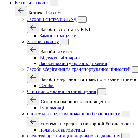
Безпека і захист
Безпека і захист
Засоби і системи СКУД
Засоби і системи СКУД
Замки та защелки
Засоби захисту
Засоби захисту
Відлякувачі тварин
Засоби захисту органів дихання
Засоби зберігання та транспортування цінностей
Засоби зберігання та транспортування ціннос
Сейфи
Системи охорони та оповіщення
Системи охорони та оповіщення
Гучномовці
системы и средства пожарной безопасности
системы и средства пожарной безопасности
пожарная автоматика
средства организации дорожного движения