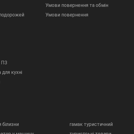
Умови повернення та обмін
 подорожей
Умови повернення
 ПЗ
 для кухні
и
 білизни
гамак туристичний
ратор у машину
туристські товари