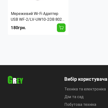
Мережевий Wi-Fi Адаптер
USB WF-2/LV-UW10-2DB 802
для ПК і ноутбука,
180грн.
бездротове з'єднання для Т2
приставок
Длина:
96 мм
Ширина:
21 мм
Интерфейс подключения:
USB
Тип антенны:
Внешняя
Количество антенн:
1 шт
Вибір користувача
Техніка та електроніка
Дім та сад
Побутова техніка