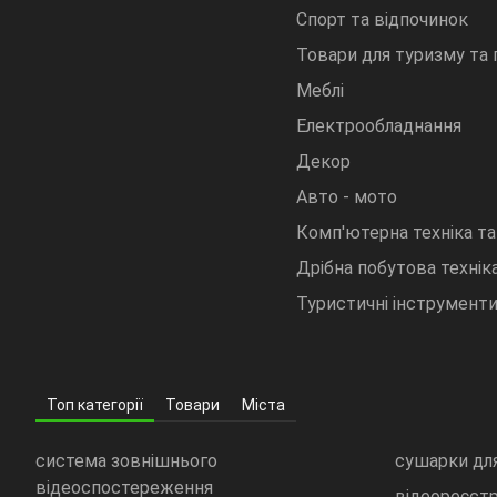
Спорт та відпочинок
Товари для туризму та
Меблі
Електрообладнання
Декор
Авто - мото
Комп'ютерна техніка та
Дрібна побутова техніка
Туристичні інструмент
Топ категорії
Товари
Міста
система зовнішнього
сушарки для
відеоспостереження
відеореєст