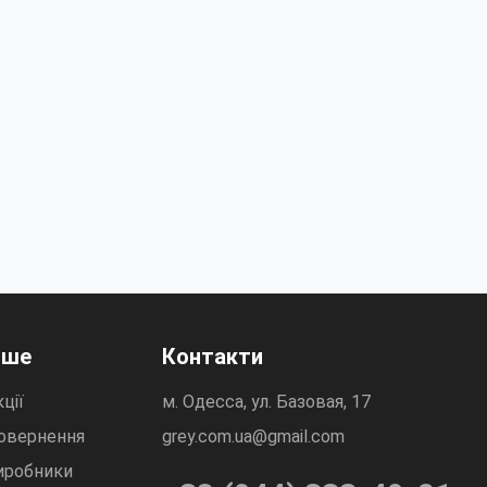
нше
Контакти
ції
м. Одесса, ул. Базовая, 17
овернення
grey.com.ua@gmail.com
иробники