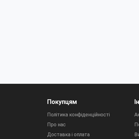
Покупцям
І
Політика конфіденційності
Ак
Про нас
П
Доставка і оплата
В