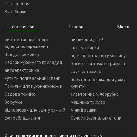
Повернення
Виробники
Топ категорії
Товари
Міста
система зовнішнього
нічник для дітей
відеоспостереження
шліфмашинки
Все для ремонту
відеореєстратор у машину
Набори кухонного приладдя
Захист від комах і гризунів
автоелектроніка
кружка термос
купити поливальний шланг
побутова техніка для дому
Точилки для кухонних ножів
купити
Садова техніка
електрична м'ясорубка
3d ручки
машинка тример
відпарювач для одягу ручний
м'які іграшки
фотообладнання
Сучасні журнальні столи
© Всі права захищені Інтернет - магазин Grey, 2012-2026