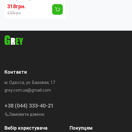
кольорів, з пультом ДК, 20
318грн.
Вт
338грн.
Цвет
RGB
свечения:
(разноцветный)
Материал:
Пластик
Упаковка:
Картонная коробка
Потребляемая
50
мощность:
Вт
Количество режимов
9
свечения:
Контакти
м. Одесса, ул. Базовая, 17
grey.com.ua@gmail.com
+38 (044) 333-40-21
Замовити дзвінок
Вибір користувача
Покупцям