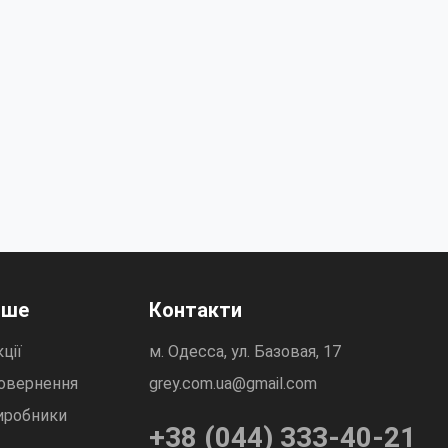
нше
Контакти
ції
м. Одесса, ул. Базовая, 17
овернення
grey.com.ua@gmail.com
иробники
+38 (044) 333-40-21