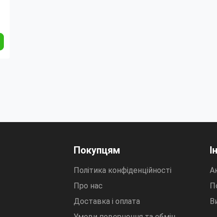
h
Покупцям
І
Політика конфіденційності
Ак
Про нас
П
Доставка і оплата
В
Умови повернення та обмін