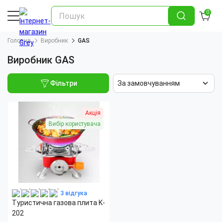
0
Головна
Виробник
GAS
Виробник GAS
Фільтри
За замовчуванням
Акція
Вибір користувача
3 відгука
Туристична газова плита K-
202