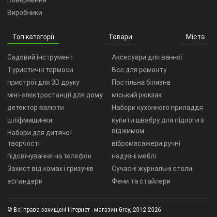
Повернення
Виробники
Топ категорії
Товари
Міста
Садовий інструмент
Аксесуари для ванної
Туристичні термоси
Все для ремонту
пристрої для 3D друку
Постільна білизна
міні-електростанції для дому
міський рюкзак
детектор валюти
Набори кухонного приладдя
шліфмашинки
купити швабру для підлоги з
віджимом
Набори для дитячої
творчості
вібромасажери ручні
підсвічування на телефон
надувні меблі
Захист від комах і гризунів
Сучасні журнальні столи
еспандери
Фени та стайлери
© Всі права захищені Інтернет - магазин Grey, 2012-2026