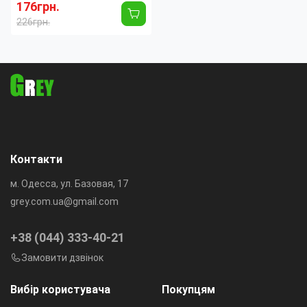
176грн.
226грн.
Длина:
130 мм
Ширина:
160 мм
Вес:
0.416 кг
Высота:
95 мм
Время непрерывной
2.2
работы:
час
Контакти
м. Одесса, ул. Базовая, 17
grey.com.ua@gmail.com
+38 (044) 333-40-21
Замовити дзвінок
Вибір користувача
Покупцям