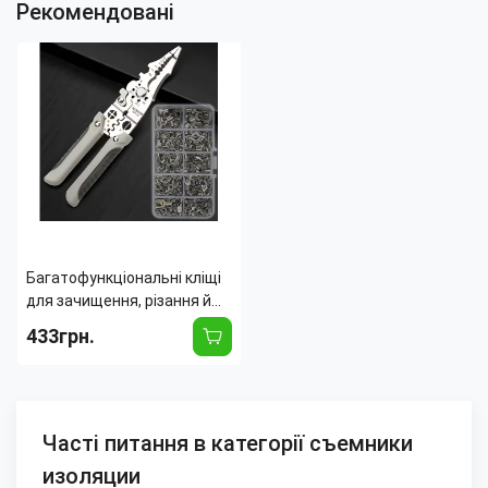
Рекомендовані
Багатофункціональні кліщі
для зачищення, різання й
обтискання дротів
433грн.
(стрипер) + набір мідних
клем 320 шт. в органайзері
Часті питання в категорії съемники
изоляции