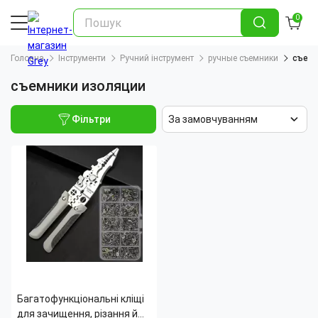
0
Головна
Інструменти
Ручний інструмент
ручные съемники
съемн
съемники изоляции
Фільтри
За замовчуванням
Багатофункціональні кліщі
для зачищення, різання й