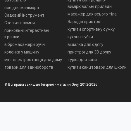
автосвітло
купити контрольно-
вимірювальні прилади
все для манікюра
масажер для всього тіла
Садовий інструмент
Зарядні пристрої
Стельові лампи
купити спортивну сумку
прикольні інтерактивні
іграшки
кухонні губки
вібромасажери ручні
вішалка для одягу
колонка у машину
пристрої для 3D друку
міні-електростанції для дому
турка для кави
товари для єдиноборств
купити канцтовари для школи
© Всі права захищені Інтернет - магазин Grey, 2012-2026