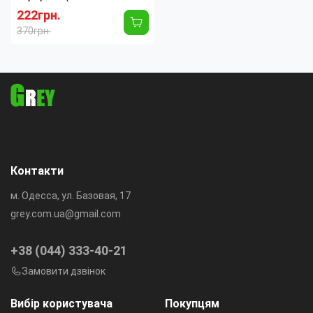
батарейок Jiabao JB-212, з
222грн.
4 акумуляторами АА, 1.2 В,
370грн.
600 мА/год
Контакти
м. Одесса, ул. Базовая, 17
grey.com.ua@gmail.com
+38 (044) 333-40-21
Замовити дзвінок
Вибір користувача
Покупцям