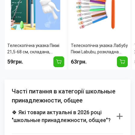
Телескопічна указка Пікмі
Телескопічна указка Лабубу
21,5-68 см, складана,
Пікмі Labubu, розкладна
металева, з ручкою у
паличка 21,5-68 см,
59грн.
63грн.
вигляді долоньки для
металева, для навчання та
вчителів, лекцій Білий
ігор
Часті питання в категорії школьные
принадлежности, общее
🍀 Які товари актуальні в 2026 році
"школьные принадлежности, общее"?