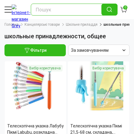
0
Головна
Канцелярські товари
Шкільне приладдя
школьные прина
школьные принадлежности, общее
Фільтри
За замовчуванням
Вибір користувача
Вибір користувача
Телескопічна указка Лабубу
Телескопічна указка Пікмі
Пікмі Labubu, розкладна
21,5-68 см, складана,