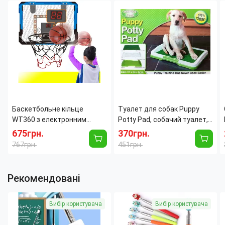
Баскетбольне кільце
Туалет для собак Puppy
WT360 з електронним
Potty Pad, собачий туалет,
табло, світлом і звуком, щит
лоток для собак, туалет
675грн.
370грн.
39×28 см, м'яч Ø25 см
для цуценят домашній
767грн.
451грн.
туалет для
Рекомендовані
Вибір користувача
Вибір користувача