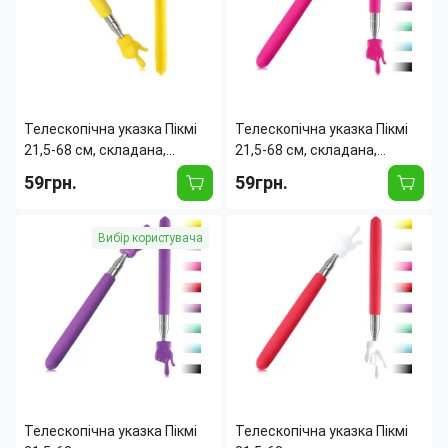
Телескопічна указка Пікмі
Телескопічна указка Пікмі
21,5-68 см, складана,
21,5-68 см, складана,
металева, з ручкою у
металева, з ручкою у
59грн.
59грн.
вигляді долоньки для
вигляді долоньки для
вчителів, лекцій Жовтий
вчителів, лекцій Рожевий
Страна производитель:
Китай
Страна производитель:
Китай
Вибір користувача
Телескопічна указка Пікмі
Телескопічна указка Пікмі