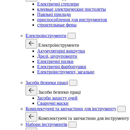
Електричні степлери
клеевые электрические пистолеты
Паяльні прилади
приспособления для инструментов
строительные фены
Електроінструменти
Електроінструменти
Акумуляторні викрутки
Дрелі, шуруповерти
Електричні пилки
Електричні фарбопушки
Електроінструмент, загальне
Засоби безпеки праці
Засоби безпеки праці
Засоби захисту очей
Сварочні маски
Комплектуючі та запчастини для інструменту
Комплектуючі та запчастини для інструменту
Набори інструментів