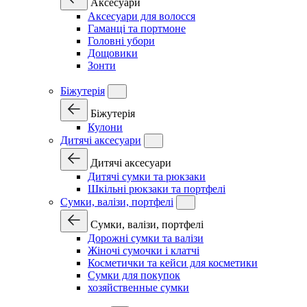
Аксесуари
Аксесуари для волосся
Гаманці та портмоне
Головні убори
Дощовики
Зонти
Біжутерія
Біжутерія
Кулони
Дитячі аксесуари
Дитячі аксесуари
Дитячі сумки та рюкзаки
Шкільні рюкзаки та портфелі
Сумки, валізи, портфелі
Сумки, валізи, портфелі
Дорожні сумки та валізи
Жіночі сумочки і клатчі
Косметички та кейси для косметики
Сумки для покупок
хозяйственные сумки