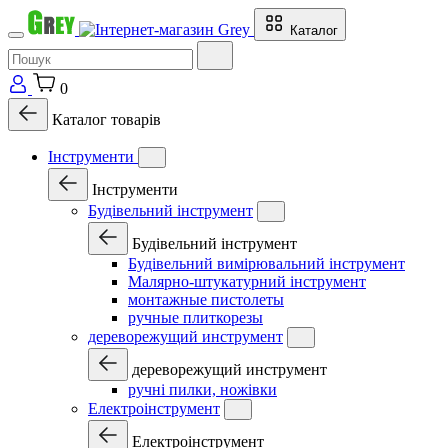
Каталог
0
Каталог товарів
Інструменти
Інструменти
Будівельний інструмент
Будівельний інструмент
Будівельний вимірювальний інструмент
Малярно-штукатурний інструмент
монтажные пистолеты
ручные плиткорезы
дереворежущий инструмент
дереворежущий инструмент
ручні пилки, ножівки
Електроінструмент
Електроінструмент