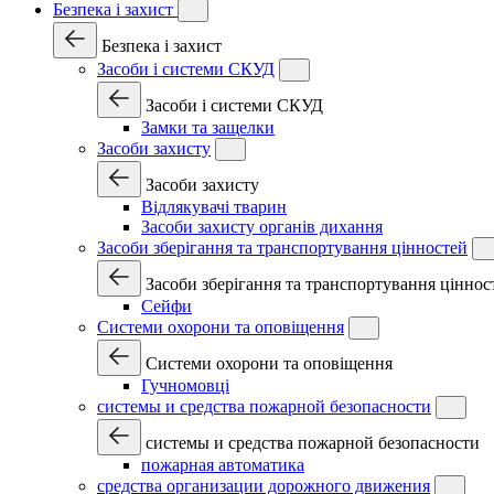
Безпека і захист
Безпека і захист
Засоби і системи СКУД
Засоби і системи СКУД
Замки та защелки
Засоби захисту
Засоби захисту
Відлякувачі тварин
Засоби захисту органів дихання
Засоби зберігання та транспортування цінностей
Засоби зберігання та транспортування ціннос
Сейфи
Системи охорони та оповіщення
Системи охорони та оповіщення
Гучномовці
системы и средства пожарной безопасности
системы и средства пожарной безопасности
пожарная автоматика
средства организации дорожного движения