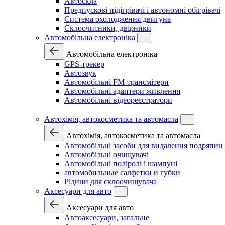
Автоскла
Предпускові підігрівачі і автономні обігрівачі
Система охолодження двигуна
Склоочисники, двірники
Автомобільна електроніка
Автомобільна електроніка
GPS-трекер
Автозвук
Автомобільні FM-трансмітери
Автомобільні адаптери живлення
Автомобільні відеореєстратори
Автохімія, автокосметика та автомасла
Автохімія, автокосметика та автомасла
Автомобільні засоби для видалення подряпин
Автомобільні очищувачі
Автомобільні поліролі і шампуні
автомобильные салфетки и губки
Рідини для склоочищувача
Аксесуари для авто
Аксесуари для авто
Автоаксесуари, загальне