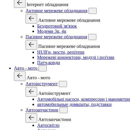
Інтернет обладнання
Активне мережеве обладнання
Активне мережеве обладнання
Бездротовий зв'язок
Модеми 3g, 4g
Пасивне мережеве обладнання
Пасивне мережеве обладнання
HUB'и, мости, репітери
Мережеві коннектори, модулі і роз'єми
Патч-корди
Авто - мото
Авто - мото
Автоінструмент
Автоінструмент
Автомобільні насоси, компресори і манометри
автомобильные домкраты, подставки
Автозапчастини
Автозапчастини
Автосвітло