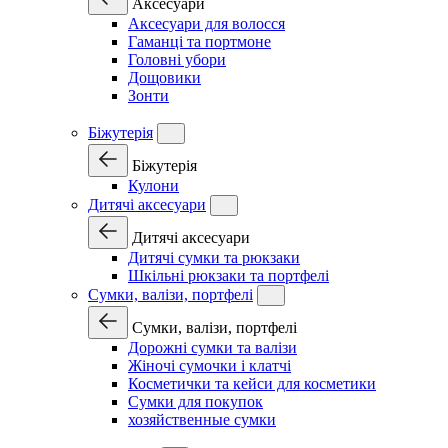
Аксесуари
Аксесуари для волосся
Гаманці та портмоне
Головні убори
Дощовики
Зонти
Біжутерія
Біжутерія
Кулони
Дитячі аксесуари
Дитячі аксесуари
Дитячі сумки та рюкзаки
Шкільні рюкзаки та портфелі
Сумки, валізи, портфелі
Сумки, валізи, портфелі
Дорожні сумки та валізи
Жіночі сумочки і клатчі
Косметички та кейси для косметики
Сумки для покупок
хозяйственные сумки