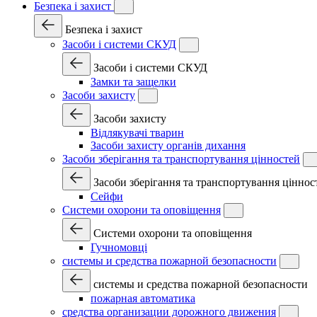
Безпека і захист
Безпека і захист
Засоби і системи СКУД
Засоби і системи СКУД
Замки та защелки
Засоби захисту
Засоби захисту
Відлякувачі тварин
Засоби захисту органів дихання
Засоби зберігання та транспортування цінностей
Засоби зберігання та транспортування ціннос
Сейфи
Системи охорони та оповіщення
Системи охорони та оповіщення
Гучномовці
системы и средства пожарной безопасности
системы и средства пожарной безопасности
пожарная автоматика
средства организации дорожного движения