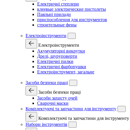
Електричні степлери
клеевые электрические пистолеты
Паяльні прилади
приспособления для инструментов
строительные фены
Електроінструменти
Електроінструменти
Акумуляторні викрутки
Дрелі, шуруповерти
Електричні пилки
Електричні фарбопушки
Електроінструмент, загальне
Засоби безпеки праці
Засоби безпеки праці
Засоби захисту очей
Сварочні маски
Комплектуючі та запчастини для інструменту
Комплектуючі та запчастини для інструменту
Набори інструментів