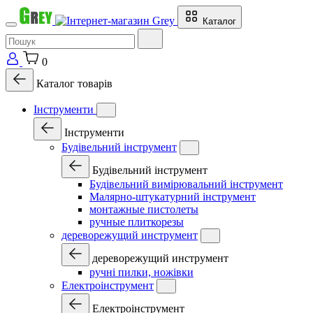
Каталог
0
Каталог товарів
Інструменти
Інструменти
Будівельний інструмент
Будівельний інструмент
Будівельний вимірювальний інструмент
Малярно-штукатурний інструмент
монтажные пистолеты
ручные плиткорезы
дереворежущий инструмент
дереворежущий инструмент
ручні пилки, ножівки
Електроінструмент
Електроінструмент