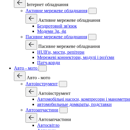
Інтернет обладнання
Активне мережеве обладнання
Активне мережеве обладнання
Бездротовий зв'язок
Модеми 3g, 4g
Пасивне мережеве обладнання
Пасивне мережеве обладнання
HUB'и, мости, репітери
Мережеві коннектори, модулі і роз'єми
Патч-корди
Авто - мото
Авто - мото
Автоінструмент
Автоінструмент
Автомобільні насоси, компресори і манометри
автомобильные домкраты, подставки
Автозапчастини
Автозапчастини
Автосвітло