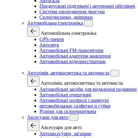
Автоскла
Предпускові підігрівачі і автономні обігрівачі
Система охолодження двигуна
Склоочисники, двірники
Автомобільна електроніка
Автомобільна електроніка
GPS-трекер
Автозвук
Автомобільні FM-трансмітери
Автомобільні адаптери живлення
Автомобільні відеореєстратори
Автохімія, автокосметика та автомасла
Автохімія, автокосметика та автомасла
Автомобільні засоби для видалення подряпин
Автомобільні очищувачі
Автомобільні поліролі і шампуні
автомобильные салфетки и губки
Рідини для склоочищувача
Аксесуари для авто
Аксесуари для авто
Автоаксесуари, загальне