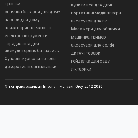
іграшки
купити все для дачі
сонячна батарея для дому
портативні медіаплеєри
насоси для дому
аксесуари для пк
пляжні приналежності
Масажери для обличчя
електроінструменти
машинка тример
заряджання для
аксесуари для селфі
акумуляторних батарейок
дитячі товари
Сучасні журнальні столи
гойдалка для саду
декоративні світильники
ліхтарики
© Всі права захищені Інтернет - магазин Grey, 2012-2026