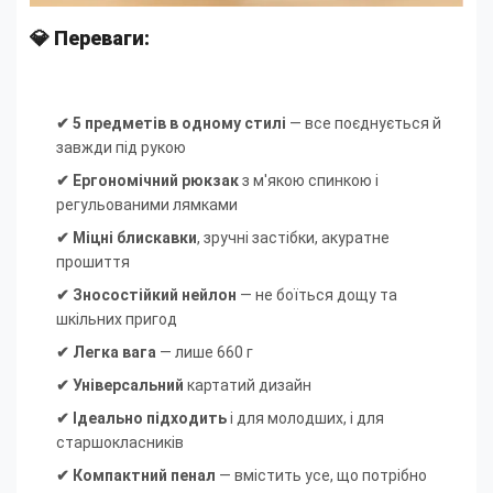
💎 Переваги:
✔ 5 предметів в одному стилі
— все поєднується й
завжди під рукою
✔ Ергономічний рюкзак
з м'якою спинкою і
регульованими лямками
✔ Міцні блискавки
, зручні застібки, акуратне
прошиття
✔ Зносостійкий нейлон
— не боїться дощу та
шкільних пригод
✔ Легка вага
— лише 660 г
✔ Універсальний
картатий дизайн
✔ Ідеально підходить
і для молодших, і для
старшокласників
✔ Компактний пенал
— вмістить усе, що потрібно