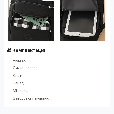
🎁
Комплектація
Рюкзак;
Сумка-шоппер;
Клатч
Пенал;
Мішечок;
Заводське паковання.