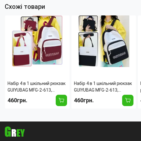
Схожі товари
Набір 4 в 1 шкільний рюкзак
Набір 4 в 1 шкільний рюкзак
GUIYUBAG MFG-2-613,
GUIYUBAG MFG-2-613,
рюкзак + сумка + клатч +
рюкзак + сумка + клатч +
460грн.
460грн.
пенал Червоний
пенал