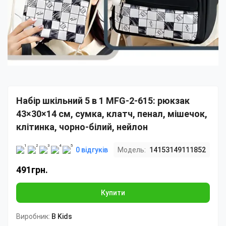
Набір шкільний 5 в 1 MFG-2-615: рюкзак
43×30×14 см, сумка, клатч, пенал, мішечок,
клітинка, чорно-білий, нейлон
0 відгуків
Модель:
14153149111852
491грн.
Купити
Виробник:
B Kids