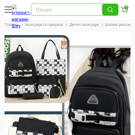
0
Головна
Аксесуари та прикраси
Дитячі аксесуари
Шкільні рюкзаки 