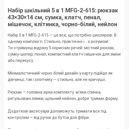
Набір шкільний 5 в 1 MFG-2-615: рюкзак
43×30×14 см, сумка, клатч, пенал,
мішечок, клітинка, чорно-білий, нейлон
Набір 5 в 1 MFG-2-615 — це все, що потрібно школяреві. В
одному комплекті. Стильно, практично і... з розумом!
Ти отримуєш відразу 5 корисних речей: місткий рюкзак,
сумку-шопер, пенал, компактний клатч і мішечок для зміни
або перекусу.
⠀
Мінімалістичний чорно-білий дизайн у карту підійде як
дівчинці, так і хлопчику — стильно, але не кричущо.
⠀
Рюкзак — головна зірка комплекту: м'яка спинка,
регульовані лямки, щільний нейлон, добре тримає форму.
⠀
Додаткові аксесуари допоможуть тримати все під
контролем — від ручок до бутси для фібри.
⠀