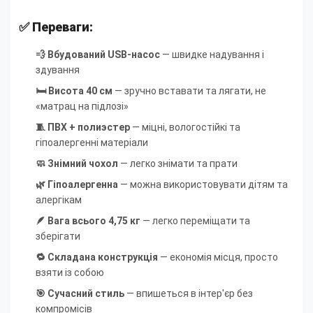
✅ Переваги:
💨 Вбудований USB-насос
— швидке надування і
здування
🛏 Висота 40 см
— зручно вставати та лягати, не
«матрац на підлозі»
🧵 ПВХ + полиэстер
— міцні, вологостійкі та
гіпоалергенні матеріали
🧼 Знімний чохол
— легко знімати та прати
🌿 Гіпоалергенна
— можна використовувати дітям та
алергікам
🪶 Вага всього 4,75 кг
— легко переміщати та
зберігати
🔁 Складана конструкція
— економія місця, просто
взяти із собою
🎯 Сучасний стиль
— впишеться в інтер'єр без
компромісів