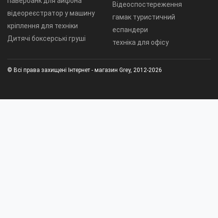
павербанк для айфона
Відеоспостереження
відеореєстратор у машину
гамак туристичний
кріплення для техніки
еспандери
Дитячі боксерські груші
техніка для офісу
© Всі права захищені Інтернет - магазин Grey, 2012-2026