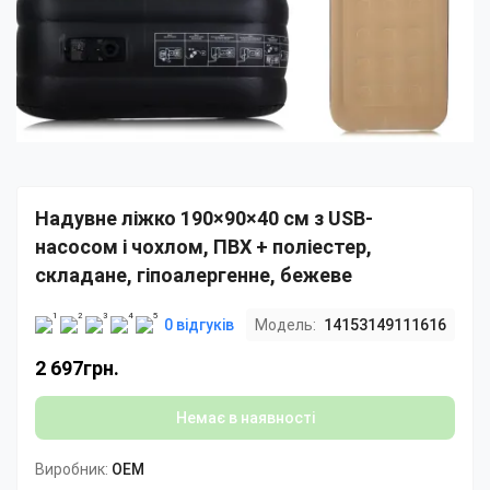
Надувне ліжко 190×90×40 см з USB-
насосом і чохлом, ПВХ + поліестер,
складане, гіпоалергенне, бежеве
0 відгуків
Модель:
14153149111616
2 697грн.
Немає в наявності
Виробник:
OEM