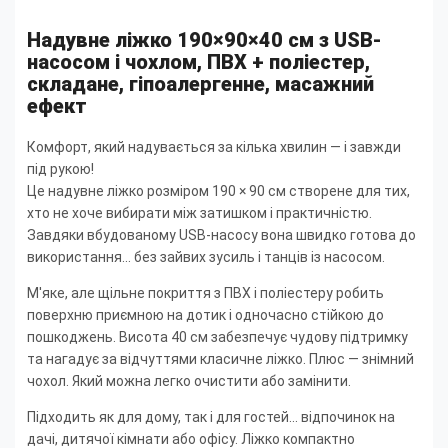
Надувне ліжко 190×90×40 см з USB-
насосом і чохлом, ПВХ + поліестер,
складане, гіпоалергенне, масажний
ефект
Комфорт, який надувається за кілька хвилин — і завжди
під рукою!
Це надувне ліжко розміром 190 × 90 см створене для тих,
хто не хоче вибирати між затишком і практичністю.
Завдяки вбудованому USB-насосу вона швидко готова до
використання... без зайвих зусиль і танців із насосом.
М'яке, але щільне покриття з ПВХ і поліестеру робить
поверхню приємною на дотик і одночасно стійкою до
пошкоджень. Висота 40 см забезпечує чудову підтримку
та нагадує за відчуттями класичне ліжко. Плюс — знімний
чохол. Який можна легко очистити або замінити.
Підходить як для дому, так і для гостей... відпочинок на
дачі, дитячої кімнати або офісу. Ліжко компактно