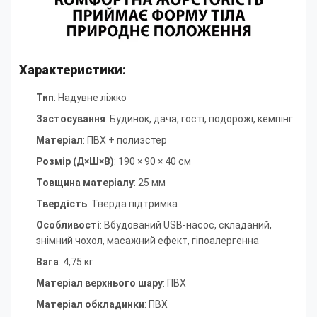
Характеристики
:
Тип
: Надувне ліжко
Застосування
: Будинок, дача, гості, подорожі, кемпінг
Матеріал
: ПВХ + полиэстер
Розмір (Д×Ш×В)
: 190 × 90 × 40 см
Товщина матеріалу
: 25 мм
Твердість
: Тверда підтримка
Особливості
: Вбудований USB-насос, складаний,
знімний чохол, масажний ефект, гіпоалергенна
Вага
: 4,75 кг
Матеріал верхнього шару
: ПВХ
Матеріал обкладинки
: ПВХ