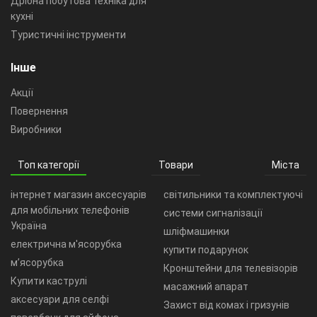
Дрібна побутова техніка для
кухні
Туристичні інструменти
Інше
Акції
Повернення
Виробники
Топ категорії
Товари
Міста
інтернет магазин аксесуарів
світильники та комплектуючі
для мобільних телефонів
системи сигналізації
Україна
шліфмашинки
електрична м'ясорубка
купити подарунок
м’ясорубка
Кронштейни для телевізорів
Купити каструлі
масажний апарат
аксесуари для селфі
Захист від комах і гризунів