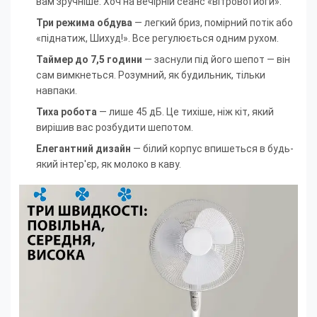
вам зручніше. Хоч на вечірній сеанс «вітрової йоги».
Три режима обдува
— легкий бриз, помірний потік або
«піднатиж, Шихуд!». Все регулюється одним рухом.
Таймер до 7,5 години
— заснули під його шепот — він
сам вимкнеться. Розумний, як будильник, тільки
навпаки.
Тиха робота
— лише 45 дБ. Це тихіше, ніж кіт, який
вирішив вас розбудити шепотом.
Елегантний дизайн
— білий корпус впишеться в будь-
який інтер'єр, як молоко в каву.