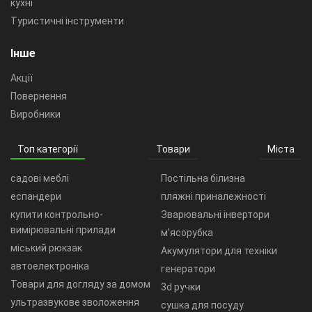
кухні
Туристичні інструменти
Інше
Акції
Повернення
Виробники
Топ категорії
Товари
Міста
садові меблі
Постільна білизна
еспандери
пляжні приналежності
купити контрольно-
Зварювальні інвертори
вимірювальні прилади
м’ясорубка
міський рюкзак
Акумулятори для техніки
автоелектроніка
генератори
Товари для догляду за домом
3d ручки
ультразвукове зволоження
сушка для посуду