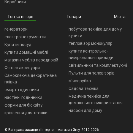
Виробники
Топ категорії
Товари
Міста
генератори
побутова техніка для дому
купити
електроінструменти
тепловізор монокуляр
Купити посуд
купити контрольно-
купити домашні меблі
вимірювальні прилади
магазин меблів передпокій
світильники та комплектуючі
Фітнес аксесуари
Пульти для телевізорів
Самоклеюча декоративна
м’ясорубка
плівка
Садова техніка
смарт-годинники
медична техніка для
настінні годинники
домашнього використання
форми для бісквіту
насоси для дому
кріплення для техніки
© Всі права захищені Інтернет - магазин Grey, 2012-2026