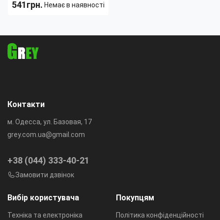
сонячній батареї з
541грн.
Немає в наявності
ліхтариком
Тип:
Универсальная
солнечная батарея
Длина:
132 мм
Ширина:
76 мм
Цвет корпуса:
Черный
Вес:
202 г
Контакти
м. Одесса, ул. Базовая, 17
grey.com.ua@gmail.com
+38 (044) 333-40-21
Замовити дзвінок
Вибір користувача
Покупцям
Техніка та електроніка
Політика конфіденційності