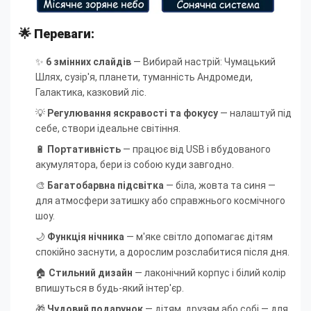
🌟 Переваги:
✨
6 змінних слайдів
— Вибирай настрій: Чумацький
Шлях, сузір'я, планети, туманність Андромеди,
Галактика, казковий ліс.
💡
Регулювання яскравості та фокусу
— налаштуй під
себе, створи ідеальне світіння.
🔋
Портативність
— працює від USB і вбудованого
акумулятора, бери із собою куди завгодно.
🎨
Багатобарвна підсвітка
— біла, жовта та синя —
для атмосфери затишку або справжнього космічного
шоу.
🌙
Функція нічника
— м'яке світло допомагає дітям
спокійно заснути, а дорослим розслабитися після дня.
🏠
Стильний дизайн
— лаконічний корпус і білий колір
впишуться в будь-який інтер'єр.
🎁
Чудовий подарунок
— дітям, друзям або собі — для