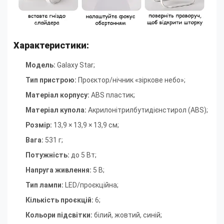
Характеристики:
Модель:
Galaxy Star;
Тип пристрою:
Проєктор/нічник «зіркове небо»;
Матеріал корпусу:
ABS пластик;
Матеріал купола:
Акрилонітрилбутидієнстирол (ABS);
Розмір:
13,9 × 13,9 × 13,9 см;
Вага:
531 г;
Потужність:
до 5 Вт;
Напруга живлення:
5 В;
Тип лампи:
LED/проєкційна;
Кількість проєкцій:
6;
Кольори підсвітки:
білий, жовтий, синій;