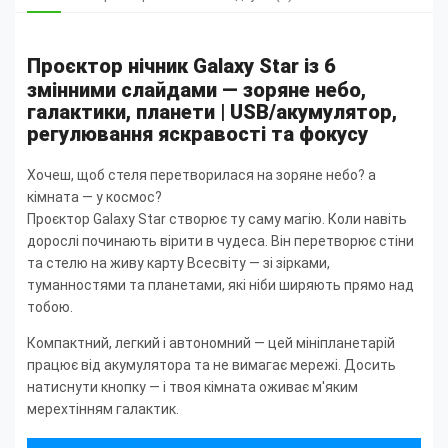
Проєктор нічник Galaxy Star із 6
змінними слайдами — зоряне небо,
галактики, планети | USB/акумулятор,
регулювання яскравості та фокусу
Хочеш, щоб стеля перетворилася на зоряне небо? а
кімната — у космос?
Проєктор Galaxy Star створює ту саму магію. Коли навіть
дорослі починають вірити в чудеса. Він перетворює стіни
та стелю на живу карту Всесвіту — зі зірками,
туманностями та планетами, які ніби ширяють прямо над
тобою.
Компактний, легкий і автономний — цей мініпланетарій
працює від акумулятора та не вимагає мережі. Досить
натиснути кнопку — і твоя кімната оживає м'яким
мерехтінням галактик.