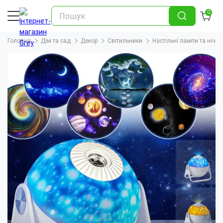
0
Головна
Дім та сад
Декор
Світильники
Настільні лампи та нічн