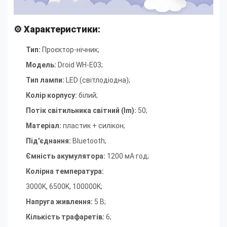
⚙ Характеристики:
Тип:
Проєктор-нічник
;
Модель:
Droid WH-E03
;
Тип лампи:
LED (світлодіодна)
;
Колір корпусу:
білий
;
Потік світильника світний (lm):
50
;
Матеріал:
пластик + силікон
;
Під'єднання:
Bluetooth
;
Ємність акумулятора:
1200 мА·год
;
Колірна температура:
3000K, 6500K, 100000K
;
Напруга живлення:
5 В
;
Кількість трафаретів:
6
;