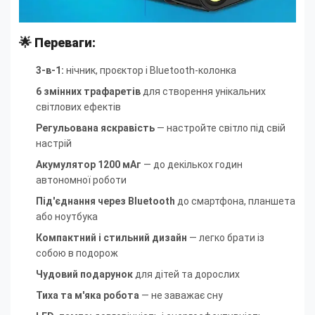
🌟 Переваги:
3-в-1:
нічник, проєктор і Bluetooth-колонка
6 змінних трафаретів
для створення унікальних
світлових ефектів
Регульована яскравість
— настройте світло під свій
настрій
Акумулятор 1200 мАг
— до декількох годин
автономної роботи
Під'єднання через Bluetooth
до смартфона, планшета
або ноутбука
Компактний і стильний дизайн
— легко брати із
собою в подорож
Чудовий подарунок
для дітей та дорослих
Тиха та м'яка робота
— не заважає сну