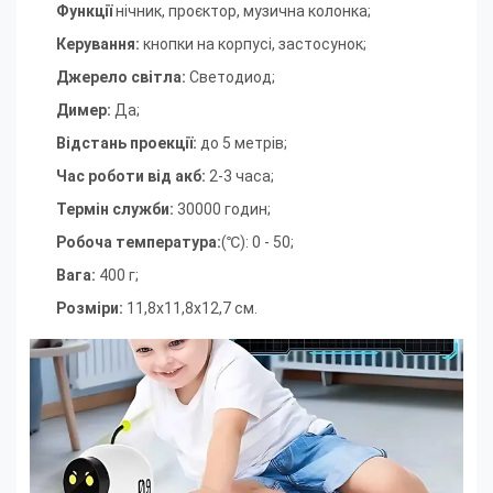
Функції
нічник, проєктор, музична колонка
;
Керування:
кнопки на корпусі, застосунок
;
Джерело світла:
Светодиод
;
Димер:
Да
;
Відстань проекції:
до 5 метрів
;
Час роботи від акб:
2-3 часа
;
Термін служби:
30000 годин
;
Робоча температура:
(℃): 0 - 50
;
Вага:
400 г
;
Розміри:
11,8х11,8х12,7 см.