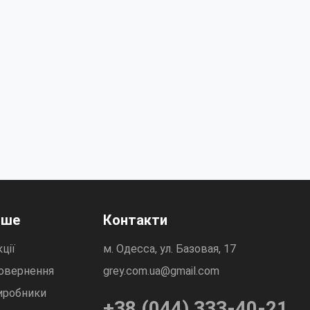
нше
Контакти
ції
м. Одесса, ул. Базовая, 17
овернення
grey.com.ua@gmail.com
иробники
+38 (044) 333-40-21