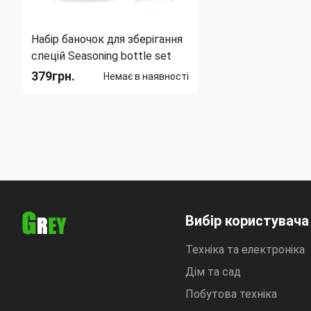
Набір баночок для зберігання
спецій Seasoning bottle set
379грн.
Немає в наявності
Тип:
Набор для специй
Материал:
Стекло
Объем:
0.3 мл
Количество емкостей:
3
Вибір користувача
Техніка та електроніка
Дім та сад
Побутова техніка