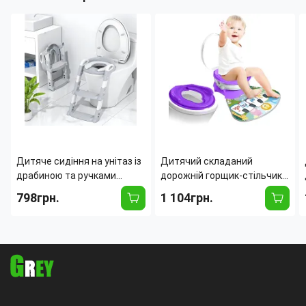
Дитяче сидіння на унітаз із
Дитячий складаний
драбиною та ручками
дорожній горщик-стільчик
Bestbaby BC-108, складана
музичний X-648,
798грн.
1 104грн.
накладка-приставка на
портативний трансформер
унітаз із регулюванням
зі знімною чашею та
висоти
протиковзними ніжками
Фіоле