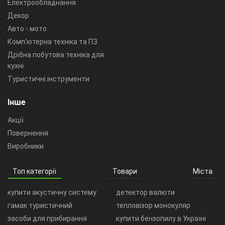
Електрообладнання
Декор
Авто - мото
Комп'ютерна техніка та ПЗ
Дрібна побутова техніка для
кухні
Туристичні інструменти
Інше
Акції
Повернення
Виробники
Топ категорії
Товари
Міста
купити акустичну систему
детектор валюти
гамак туристичний
тепловізор монокуляр
засоби для прибирання
купити бензопилу в Україні