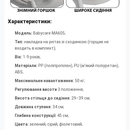
Характеристики:
Модель:
Babycare MA605;
Тип:
накладка на унітаз зі сходинкою (горщик не
входить в комплект)
;
Вік:
1-9 років
;
Матеріали:
PP (поліпропілен), PU (м'який поліуретан),
ABS
;
Максимальне навантаження:
50 кг
;
Регулювання висоти
3 положення
;
Висота стільця до сидіння:
29–39 см
;
Довжина ступеня:
34 см
;
Глибина конструкції:
45 см
;
Цвета:
зелений, сірий, фіолетовий
;