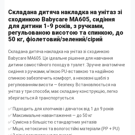
Складана дитяча накладка на унітаз зі
сходинкою Babycare MA605, сидіння
для дитини 1-9 років, з ручками,
регульованою висотою та спинкою, до
50 кг, фіолетовий/зелений/сірий
Складана дитяча накладка на унітаз зі сходинкою
Babycare MA605. Це ідеальне рішення для навчання
дитини самостійного походу в туалет. Зручне анатомічне
сидіння з ручками, м'якою PU-вставкою та надійною
спинкою забезпечить комфорт, а нековзні щаблі з
регулюванням висоти — безпеку. Встановлюється на
унітаз у три способи, має складану конструкцію, легко
зберігається й транспортується.
✅ Підходить для хлопчиків і дівчаток від 1 до 9 років
✅ Максимальне навантаження — до 50 кг
✅ Сумісна з більшістю стандартних унітазів
✅ Міцні, нетоксичні та вологостійкі матеріали (PP + PU)