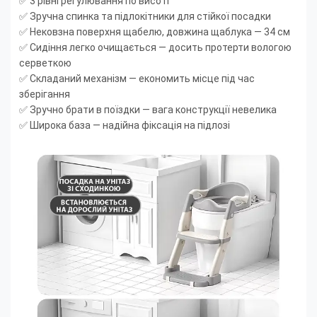
✅ 3 рівні регулювання по висоті
✅ Зручна спинка та підлокітники для стійкої посадки
✅ Нековзна поверхня щабелю, довжина щаблука — 34 см
✅ Сидіння легко очищається — досить протерти вологою
серветкою
✅ Складаний механізм — економить місце під час
зберігання
✅ Зручно брати в поїздки — вага конструкції невелика
✅ Широка база — надійна фіксація на підлозі