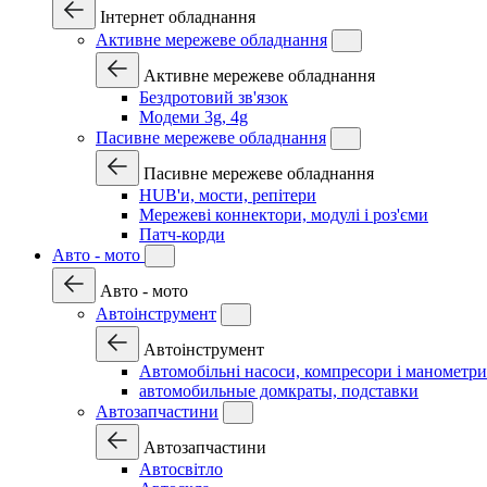
Інтернет обладнання
Активне мережеве обладнання
Активне мережеве обладнання
Бездротовий зв'язок
Модеми 3g, 4g
Пасивне мережеве обладнання
Пасивне мережеве обладнання
HUB'и, мости, репітери
Мережеві коннектори, модулі і роз'єми
Патч-корди
Авто - мото
Авто - мото
Автоінструмент
Автоінструмент
Автомобільні насоси, компресори і манометри
автомобильные домкраты, подставки
Автозапчастини
Автозапчастини
Автосвітло