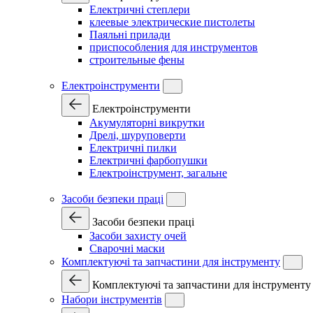
Електричні степлери
клеевые электрические пистолеты
Паяльні прилади
приспособления для инструментов
строительные фены
Електроінструменти
Електроінструменти
Акумуляторні викрутки
Дрелі, шуруповерти
Електричні пилки
Електричні фарбопушки
Електроінструмент, загальне
Засоби безпеки праці
Засоби безпеки праці
Засоби захисту очей
Сварочні маски
Комплектуючі та запчастини для інструменту
Комплектуючі та запчастини для інструменту
Набори інструментів