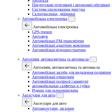
Автоскла
Предпускові підігрівачі і автономні обігрівачі
Система охолодження двигуна
Склоочисники, двірники
Автомобільна електроніка
Автомобільна електроніка
GPS-трекер
Автозвук
Автомобільні FM-трансмітери
Автомобільні адаптери живлення
Автомобільні відеореєстратори
Автохімія, автокосметика та автомасла
Автохімія, автокосметика та автомасла
Автомобільні засоби для видалення подряпин
Автомобільні очищувачі
Автомобільні поліролі і шампуні
автомобильные салфетки и губки
Рідини для склоочищувача
Аксесуари для авто
Аксесуари для авто
Автоаксесуари, загальне