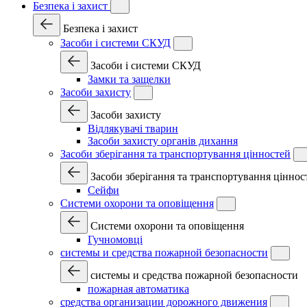
Безпека і захист
Безпека і захист
Засоби і системи СКУД
Засоби і системи СКУД
Замки та защелки
Засоби захисту
Засоби захисту
Відлякувачі тварин
Засоби захисту органів дихання
Засоби зберігання та транспортування цінностей
Засоби зберігання та транспортування ціннос
Сейфи
Системи охорони та оповіщення
Системи охорони та оповіщення
Гучномовці
системы и средства пожарной безопасности
системы и средства пожарной безопасности
пожарная автоматика
средства организации дорожного движения