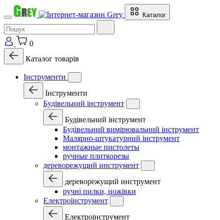
Каталог
0
Каталог товарів
Інструменти
Інструменти
Будівельний інструмент
Будівельний інструмент
Будівельний вимірювальний інструмент
Малярно-штукатурний інструмент
монтажные пистолеты
ручные плиткорезы
дереворежущий инструмент
дереворежущий инструмент
ручні пилки, ножівки
Електроінструмент
Електроінструмент