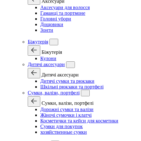
Аксесуари
Аксесуари для волосся
Гаманці та портмоне
Головні убори
Дощовики
Зонти
Біжутерія
Біжутерія
Кулони
Дитячі аксесуари
Дитячі аксесуари
Дитячі сумки та рюкзаки
Шкільні рюкзаки та портфелі
Сумки, валізи, портфелі
Сумки, валізи, портфелі
Дорожні сумки та валізи
Жіночі сумочки і клатчі
Косметички та кейси для косметики
Сумки для покупок
хозяйственные сумки