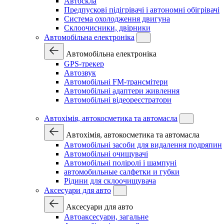
Автоскла
Предпускові підігрівачі і автономні обігрівачі
Система охолодження двигуна
Склоочисники, двірники
Автомобільна електроніка
Автомобільна електроніка
GPS-трекер
Автозвук
Автомобільні FM-трансмітери
Автомобільні адаптери живлення
Автомобільні відеореєстратори
Автохімія, автокосметика та автомасла
Автохімія, автокосметика та автомасла
Автомобільні засоби для видалення подряпин
Автомобільні очищувачі
Автомобільні поліролі і шампуні
автомобильные салфетки и губки
Рідини для склоочищувача
Аксесуари для авто
Аксесуари для авто
Автоаксесуари, загальне