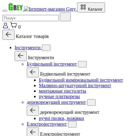
Каталог
0
Каталог товарів
Інструменти
Інструменти
Будівельний інструмент
Будівельний інструмент
Будівельний вимірювальний інструмент
Малярно-штукатурний інструмент
монтажные пистолеты
ручные плиткорезы
дереворежущий инструмент
дереворежущий инструмент
ручні пилки, ножівки
Електроінструмент
Електроінструмент