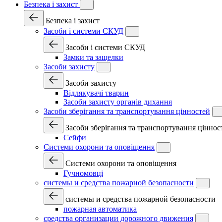
Безпека і захист
Безпека і захист
Засоби і системи СКУД
Засоби і системи СКУД
Замки та защелки
Засоби захисту
Засоби захисту
Відлякувачі тварин
Засоби захисту органів дихання
Засоби зберігання та транспортування цінностей
Засоби зберігання та транспортування ціннос
Сейфи
Системи охорони та оповіщення
Системи охорони та оповіщення
Гучномовці
системы и средства пожарной безопасности
системы и средства пожарной безопасности
пожарная автоматика
средства организации дорожного движения