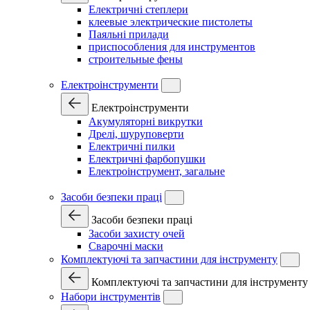
Електричні степлери
клеевые электрические пистолеты
Паяльні прилади
приспособления для инструментов
строительные фены
Електроінструменти
Електроінструменти
Акумуляторні викрутки
Дрелі, шуруповерти
Електричні пилки
Електричні фарбопушки
Електроінструмент, загальне
Засоби безпеки праці
Засоби безпеки праці
Засоби захисту очей
Сварочні маски
Комплектуючі та запчастини для інструменту
Комплектуючі та запчастини для інструменту
Набори інструментів