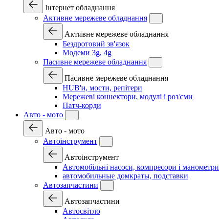
Інтернет обладнання
Активне мережеве обладнання
Активне мережеве обладнання
Бездротовий зв'язок
Модеми 3g, 4g
Пасивне мережеве обладнання
Пасивне мережеве обладнання
HUB'и, мости, репітери
Мережеві коннектори, модулі і роз'єми
Патч-корди
Авто - мото
Авто - мото
Автоінструмент
Автоінструмент
Автомобільні насоси, компресори і манометри
автомобильные домкраты, подставки
Автозапчастини
Автозапчастини
Автосвітло