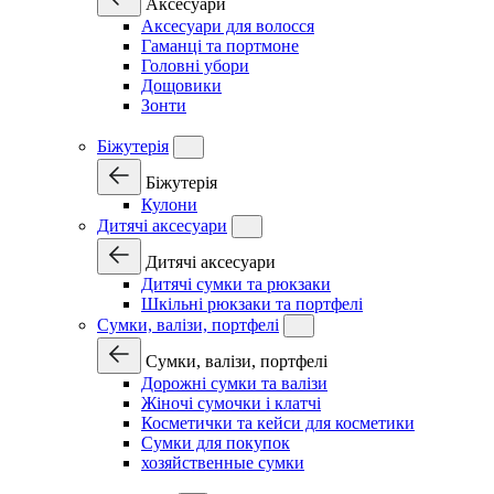
Аксесуари
Аксесуари для волосся
Гаманці та портмоне
Головні убори
Дощовики
Зонти
Біжутерія
Біжутерія
Кулони
Дитячі аксесуари
Дитячі аксесуари
Дитячі сумки та рюкзаки
Шкільні рюкзаки та портфелі
Сумки, валізи, портфелі
Сумки, валізи, портфелі
Дорожні сумки та валізи
Жіночі сумочки і клатчі
Косметички та кейси для косметики
Сумки для покупок
хозяйственные сумки