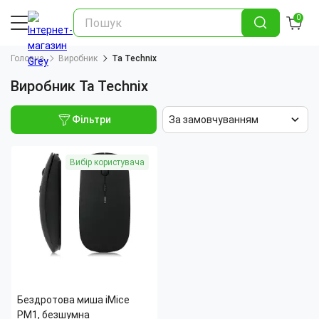
0
Головна
Виробник
Ta Technix
Виробник Ta Technix
Фільтри
За замовчуванням
Вибір користувача
Бездротова миша iMice
PM1, безшумна