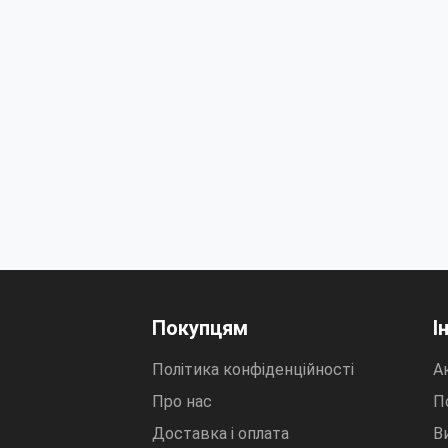
Покупцям
І
Політика конфіденційності
Ак
Про нас
П
Доставка і оплата
В