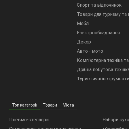
Спорт та відпочинок
Товари для туризму та
Меблі
Електрообладнання
Декор
Авто - мото
Комп'ютерна техніка та
Дрібна побутова техніка
Туристичні інструмент
Топ категорії
Товари
Міста
Пневмо-степлери
Набори кух
Самоклеюча декоративна плівка
м’ясорубка