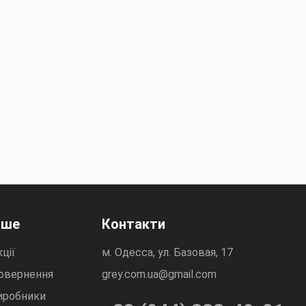
нше
Контакти
ції
м. Одесса, ул. Базовая, 17
овернення
grey.com.ua@gmail.com
иробники