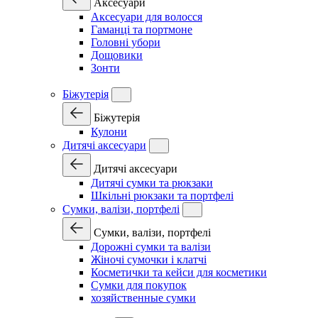
Аксесуари
Аксесуари для волосся
Гаманці та портмоне
Головні убори
Дощовики
Зонти
Біжутерія
Біжутерія
Кулони
Дитячі аксесуари
Дитячі аксесуари
Дитячі сумки та рюкзаки
Шкільні рюкзаки та портфелі
Сумки, валізи, портфелі
Сумки, валізи, портфелі
Дорожні сумки та валізи
Жіночі сумочки і клатчі
Косметички та кейси для косметики
Сумки для покупок
хозяйственные сумки