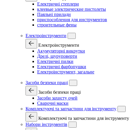
Електричні степлери
клеевые электрические пистолеты
Паяльні прилади
приспособления для инструментов
строительные фены
Електроінструменти
Електроінструменти
Акумуляторні викрутки
Дрелі, шуруповерти
Електричні пилки
Електричні фарбопушки
Електроінструмент, загальне
Засоби безпеки праці
Засоби безпеки праці
Засоби захисту очей
Сварочні маски
Комплектуючі та запчастини для інструменту
Комплектуючі та запчастини для інструменту
Набори інструментів