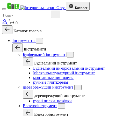
Каталог
0
Каталог товарів
Інструменти
Інструменти
Будівельний інструмент
Будівельний інструмент
Будівельний вимірювальний інструмент
Малярно-штукатурний інструмент
монтажные пистолеты
ручные плиткорезы
дереворежущий инструмент
дереворежущий инструмент
ручні пилки, ножівки
Електроінструмент
Електроінструмент