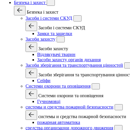
Безпека і захист
Безпека і захист
Засоби і системи СКУД
Засоби і системи СКУД
Замки та защелки
Засоби захисту
Засоби захисту
Відлякувачі тварин
Засоби захисту органів дихання
Засоби зберігання та транспортування цінностей
Засоби зберігання та транспортування ціннос
Сейфи
Системи охорони та оповіщення
Системи охорони та оповіщення
Гучномовці
системы и средства пожарной безопасности
системы и средства пожарной безопасности
пожарная автоматика
средства организации дорожного движения