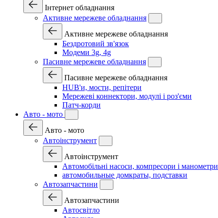
Інтернет обладнання
Активне мережеве обладнання
Активне мережеве обладнання
Бездротовий зв'язок
Модеми 3g, 4g
Пасивне мережеве обладнання
Пасивне мережеве обладнання
HUB'и, мости, репітери
Мережеві коннектори, модулі і роз'єми
Патч-корди
Авто - мото
Авто - мото
Автоінструмент
Автоінструмент
Автомобільні насоси, компресори і манометри
автомобильные домкраты, подставки
Автозапчастини
Автозапчастини
Автосвітло