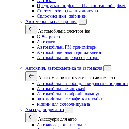
Автоскла
Предпускові підігрівачі і автономні обігрівачі
Система охолодження двигуна
Склоочисники, двірники
Автомобільна електроніка
Автомобільна електроніка
GPS-трекер
Автозвук
Автомобільні FM-трансмітери
Автомобільні адаптери живлення
Автомобільні відеореєстратори
Автохімія, автокосметика та автомасла
Автохімія, автокосметика та автомасла
Автомобільні засоби для видалення подряпин
Автомобільні очищувачі
Автомобільні поліролі і шампуні
автомобильные салфетки и губки
Рідини для склоочищувача
Аксесуари для авто
Аксесуари для авто
Автоаксесуари, загальне